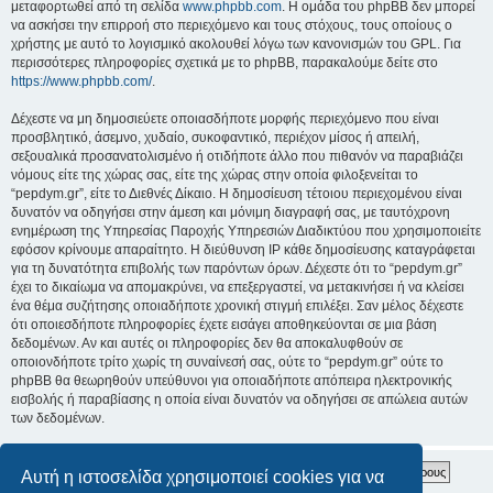
μεταφορτωθεί από τη σελίδα
www.phpbb.com
. Η ομάδα του phpBB δεν μπορεί
να ασκήσει την επιρροή στο περιεχόμενο και τους στόχους, τους οποίους ο
χρήστης με αυτό το λογισμικό ακολουθεί λόγω των κανονισμών του GPL. Για
περισσότερες πληροφορίες σχετικά με το phpBB, παρακαλούμε δείτε στο
https://www.phpbb.com/
.
Δέχεστε να μη δημοσιεύετε οποιασδήποτε μορφής περιεχόμενο που είναι
προσβλητικό, άσεμνο, χυδαίο, συκοφαντικό, περιέχον μίσος ή απειλή,
σεξουαλικά προσανατολισμένο ή οτιδήποτε άλλο που πιθανόν να παραβιάζει
νόμους είτε της χώρας σας, είτε της χώρας στην οποία φιλοξενείται το
“pepdym.gr”, είτε το Διεθνές Δίκαιο. Η δημοσίευση τέτοιου περιεχομένου είναι
δυνατόν να οδηγήσει στην άμεση και μόνιμη διαγραφή σας, με ταυτόχρονη
ενημέρωση της Υπηρεσίας Παροχής Υπηρεσιών Διαδικτύου που χρησιμοποιείτε
εφόσον κρίνουμε απαραίτητο. Η διεύθυνση IP κάθε δημοσίευσης καταγράφεται
για τη δυνατότητα επιβολής των παρόντων όρων. Δέχεστε ότι το “pepdym.gr”
έχει το δικαίωμα να απομακρύνει, να επεξεργαστεί, να μετακινήσει ή να κλείσει
ένα θέμα συζήτησης οποιαδήποτε χρονική στιγμή επιλέξει. Σαν μέλος δέχεστε
ότι οποιεσδήποτε πληροφορίες έχετε εισάγει αποθηκεύονται σε μια βάση
δεδομένων. Αν και αυτές οι πληροφορίες δεν θα αποκαλυφθούν σε
οποιονδήποτε τρίτο χωρίς τη συναίνεσή σας, ούτε το “pepdym.gr” ούτε το
phpBB θα θεωρηθούν υπεύθυνοι για οποιαδήποτε απόπειρα ηλεκτρονικής
εισβολής ή παραβίασης η οποία είναι δυνατόν να οδηγήσει σε απώλεια αυτών
των δεδομένων.
Αυτή η ιστοσελίδα χρησιμοποιεί cookies για να