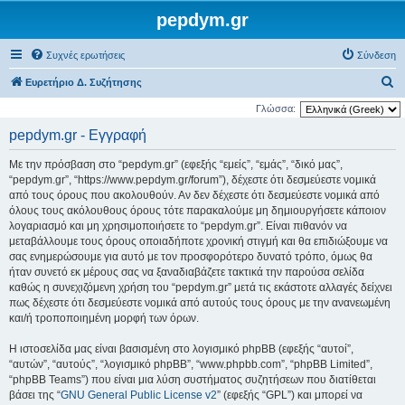
pepdym.gr
Συχνές ερωτήσεις
Σύνδεση
Α
Ευρετήριο Δ. Συζήτησης
ν
Γλώσσα:
α
pepdym.gr - Εγγραφή
ζ
Με την πρόσβαση στο “pepdym.gr” (εφεξής “εμείς”, “εμάς”, “δικό μας”,
ή
“pepdym.gr”, “https://www.pepdym.gr/forum”), δέχεστε ότι δεσμεύεστε νομικά
τ
από τους όρους που ακολουθούν. Αν δεν δέχεστε ότι δεσμεύεστε νομικά από
όλους τους ακόλουθους όρους τότε παρακαλούμε μη δημιουργήσετε κάποιον
η
λογαριασμό και μη χρησιμοποιήσετε το “pepdym.gr”. Είναι πιθανόν να
σ
μεταβάλλουμε τους όρους οποιαδήποτε χρονική στιγμή και θα επιδιώξουμε να
η
σας ενημερώσουμε για αυτό με τον προσφορότερο δυνατό τρόπο, όμως θα
ήταν συνετό εκ μέρους σας να ξαναδιαβάζετε τακτικά την παρούσα σελίδα
καθώς η συνεχιζόμενη χρήση του “pepdym.gr” μετά τις εκάστοτε αλλαγές δείχνει
πως δέχεστε ότι δεσμεύεστε νομικά από αυτούς τους όρους με την ανανεωμένη
και/ή τροποποιημένη μορφή των όρων.
Η ιστοσελίδα μας είναι βασισμένη στο λογισμικό phpBB (εφεξής “αυτοί”,
“αυτών”, “αυτούς”, “λογισμικό phpBB”, “www.phpbb.com”, “phpBB Limited”,
“phpBB Teams”) που είναι μια λύση συστήματος συζητήσεων που διατίθεται
βάσει της “
GNU General Public License v2
” (εφεξής “GPL”) και μπορεί να