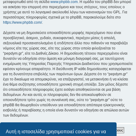
μεταφορτωθεί από τη σελίδα
www.phpbb.com
. Η ομάδα του phpBB δεν μπορεί
να ασκήσει την επιρροή στο περιεχόμενο και τους στόχους, τους οποίους ο
χρήστης με αυτό το λογισμικό ακολουθεί λόγω των κανονισμών του GPL. Για
περισσότερες πληροφορίες σχετικά με το phpBB, παρακαλούμε δείτε στο
https://www.phpbb.com/
.
Δέχεστε να μη δημοσιεύετε οποιασδήποτε μορφής περιεχόμενο που είναι
προσβλητικό, άσεμνο, χυδαίο, συκοφαντικό, περιέχον μίσος ή απειλή,
σεξουαλικά προσανατολισμένο ή οτιδήποτε άλλο που πιθανόν να παραβιάζει
νόμους είτε της χώρας σας, είτε της χώρας στην οποία φιλοξενείται το
“pepdym.gr”, είτε το Διεθνές Δίκαιο. Η δημοσίευση τέτοιου περιεχομένου είναι
δυνατόν να οδηγήσει στην άμεση και μόνιμη διαγραφή σας, με ταυτόχρονη
ενημέρωση της Υπηρεσίας Παροχής Υπηρεσιών Διαδικτύου που χρησιμοποιείτε
εφόσον κρίνουμε απαραίτητο. Η διεύθυνση IP κάθε δημοσίευσης καταγράφεται
για τη δυνατότητα επιβολής των παρόντων όρων. Δέχεστε ότι το “pepdym.gr”
έχει το δικαίωμα να απομακρύνει, να επεξεργαστεί, να μετακινήσει ή να κλείσει
ένα θέμα συζήτησης οποιαδήποτε χρονική στιγμή επιλέξει. Σαν μέλος δέχεστε
ότι οποιεσδήποτε πληροφορίες έχετε εισάγει αποθηκεύονται σε μια βάση
δεδομένων. Αν και αυτές οι πληροφορίες δεν θα αποκαλυφθούν σε
οποιονδήποτε τρίτο χωρίς τη συναίνεσή σας, ούτε το “pepdym.gr” ούτε το
phpBB θα θεωρηθούν υπεύθυνοι για οποιαδήποτε απόπειρα ηλεκτρονικής
εισβολής ή παραβίασης η οποία είναι δυνατόν να οδηγήσει σε απώλεια αυτών
των δεδομένων.
Αυτή η ιστοσελίδα χρησιμοποιεί cookies για να