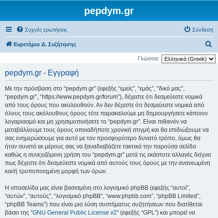
pepdym.gr
Συχνές ερωτήσεις
Σύνδεση
Α
Ευρετήριο Δ. Συζήτησης
ν
Γλώσσα:
α
pepdym.gr - Εγγραφή
ζ
Με την πρόσβαση στο “pepdym.gr” (εφεξής “εμείς”, “εμάς”, “δικό μας”,
ή
“pepdym.gr”, “https://www.pepdym.gr/forum”), δέχεστε ότι δεσμεύεστε νομικά
τ
από τους όρους που ακολουθούν. Αν δεν δέχεστε ότι δεσμεύεστε νομικά από
όλους τους ακόλουθους όρους τότε παρακαλούμε μη δημιουργήσετε κάποιον
η
λογαριασμό και μη χρησιμοποιήσετε το “pepdym.gr”. Είναι πιθανόν να
σ
μεταβάλλουμε τους όρους οποιαδήποτε χρονική στιγμή και θα επιδιώξουμε να
η
σας ενημερώσουμε για αυτό με τον προσφορότερο δυνατό τρόπο, όμως θα
ήταν συνετό εκ μέρους σας να ξαναδιαβάζετε τακτικά την παρούσα σελίδα
καθώς η συνεχιζόμενη χρήση του “pepdym.gr” μετά τις εκάστοτε αλλαγές δείχνει
πως δέχεστε ότι δεσμεύεστε νομικά από αυτούς τους όρους με την ανανεωμένη
και/ή τροποποιημένη μορφή των όρων.
Η ιστοσελίδα μας είναι βασισμένη στο λογισμικό phpBB (εφεξής “αυτοί”,
“αυτών”, “αυτούς”, “λογισμικό phpBB”, “www.phpbb.com”, “phpBB Limited”,
“phpBB Teams”) που είναι μια λύση συστήματος συζητήσεων που διατίθεται
βάσει της “
GNU General Public License v2
” (εφεξής “GPL”) και μπορεί να