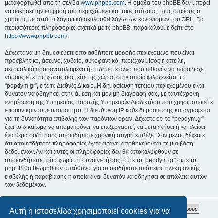
μεταφορτωθεί από τη σελίδα
www.phpbb.com
. Η ομάδα του phpBB δεν μπορεί
να ασκήσει την επιρροή στο περιεχόμενο και τους στόχους, τους οποίους ο
χρήστης με αυτό το λογισμικό ακολουθεί λόγω των κανονισμών του GPL. Για
περισσότερες πληροφορίες σχετικά με το phpBB, παρακαλούμε δείτε στο
https://www.phpbb.com/
.
Δέχεστε να μη δημοσιεύετε οποιασδήποτε μορφής περιεχόμενο που είναι
προσβλητικό, άσεμνο, χυδαίο, συκοφαντικό, περιέχον μίσος ή απειλή,
σεξουαλικά προσανατολισμένο ή οτιδήποτε άλλο που πιθανόν να παραβιάζει
νόμους είτε της χώρας σας, είτε της χώρας στην οποία φιλοξενείται το
“pepdym.gr”, είτε το Διεθνές Δίκαιο. Η δημοσίευση τέτοιου περιεχομένου είναι
δυνατόν να οδηγήσει στην άμεση και μόνιμη διαγραφή σας, με ταυτόχρονη
ενημέρωση της Υπηρεσίας Παροχής Υπηρεσιών Διαδικτύου που χρησιμοποιείτε
εφόσον κρίνουμε απαραίτητο. Η διεύθυνση IP κάθε δημοσίευσης καταγράφεται
για τη δυνατότητα επιβολής των παρόντων όρων. Δέχεστε ότι το “pepdym.gr”
έχει το δικαίωμα να απομακρύνει, να επεξεργαστεί, να μετακινήσει ή να κλείσει
ένα θέμα συζήτησης οποιαδήποτε χρονική στιγμή επιλέξει. Σαν μέλος δέχεστε
ότι οποιεσδήποτε πληροφορίες έχετε εισάγει αποθηκεύονται σε μια βάση
δεδομένων. Αν και αυτές οι πληροφορίες δεν θα αποκαλυφθούν σε
οποιονδήποτε τρίτο χωρίς τη συναίνεσή σας, ούτε το “pepdym.gr” ούτε το
phpBB θα θεωρηθούν υπεύθυνοι για οποιαδήποτε απόπειρα ηλεκτρονικής
εισβολής ή παραβίασης η οποία είναι δυνατόν να οδηγήσει σε απώλεια αυτών
των δεδομένων.
Αυτή η ιστοσελίδα χρησιμοποιεί cookies για να