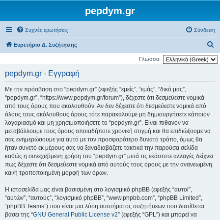
pepdym.gr
Συχνές ερωτήσεις
Σύνδεση
Α
Ευρετήριο Δ. Συζήτησης
ν
Γλώσσα:
α
pepdym.gr - Εγγραφή
ζ
Με την πρόσβαση στο “pepdym.gr” (εφεξής “εμείς”, “εμάς”, “δικό μας”,
ή
“pepdym.gr”, “https://www.pepdym.gr/forum”), δέχεστε ότι δεσμεύεστε νομικά
τ
από τους όρους που ακολουθούν. Αν δεν δέχεστε ότι δεσμεύεστε νομικά από
όλους τους ακόλουθους όρους τότε παρακαλούμε μη δημιουργήσετε κάποιον
η
λογαριασμό και μη χρησιμοποιήσετε το “pepdym.gr”. Είναι πιθανόν να
σ
μεταβάλλουμε τους όρους οποιαδήποτε χρονική στιγμή και θα επιδιώξουμε να
η
σας ενημερώσουμε για αυτό με τον προσφορότερο δυνατό τρόπο, όμως θα
ήταν συνετό εκ μέρους σας να ξαναδιαβάζετε τακτικά την παρούσα σελίδα
καθώς η συνεχιζόμενη χρήση του “pepdym.gr” μετά τις εκάστοτε αλλαγές δείχνει
πως δέχεστε ότι δεσμεύεστε νομικά από αυτούς τους όρους με την ανανεωμένη
και/ή τροποποιημένη μορφή των όρων.
Η ιστοσελίδα μας είναι βασισμένη στο λογισμικό phpBB (εφεξής “αυτοί”,
“αυτών”, “αυτούς”, “λογισμικό phpBB”, “www.phpbb.com”, “phpBB Limited”,
“phpBB Teams”) που είναι μια λύση συστήματος συζητήσεων που διατίθεται
βάσει της “
GNU General Public License v2
” (εφεξής “GPL”) και μπορεί να