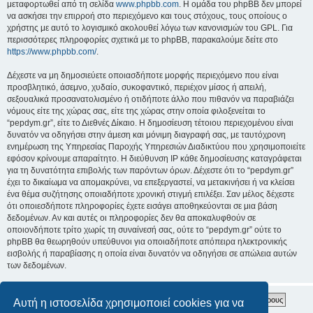
μεταφορτωθεί από τη σελίδα
www.phpbb.com
. Η ομάδα του phpBB δεν μπορεί
να ασκήσει την επιρροή στο περιεχόμενο και τους στόχους, τους οποίους ο
χρήστης με αυτό το λογισμικό ακολουθεί λόγω των κανονισμών του GPL. Για
περισσότερες πληροφορίες σχετικά με το phpBB, παρακαλούμε δείτε στο
https://www.phpbb.com/
.
Δέχεστε να μη δημοσιεύετε οποιασδήποτε μορφής περιεχόμενο που είναι
προσβλητικό, άσεμνο, χυδαίο, συκοφαντικό, περιέχον μίσος ή απειλή,
σεξουαλικά προσανατολισμένο ή οτιδήποτε άλλο που πιθανόν να παραβιάζει
νόμους είτε της χώρας σας, είτε της χώρας στην οποία φιλοξενείται το
“pepdym.gr”, είτε το Διεθνές Δίκαιο. Η δημοσίευση τέτοιου περιεχομένου είναι
δυνατόν να οδηγήσει στην άμεση και μόνιμη διαγραφή σας, με ταυτόχρονη
ενημέρωση της Υπηρεσίας Παροχής Υπηρεσιών Διαδικτύου που χρησιμοποιείτε
εφόσον κρίνουμε απαραίτητο. Η διεύθυνση IP κάθε δημοσίευσης καταγράφεται
για τη δυνατότητα επιβολής των παρόντων όρων. Δέχεστε ότι το “pepdym.gr”
έχει το δικαίωμα να απομακρύνει, να επεξεργαστεί, να μετακινήσει ή να κλείσει
ένα θέμα συζήτησης οποιαδήποτε χρονική στιγμή επιλέξει. Σαν μέλος δέχεστε
ότι οποιεσδήποτε πληροφορίες έχετε εισάγει αποθηκεύονται σε μια βάση
δεδομένων. Αν και αυτές οι πληροφορίες δεν θα αποκαλυφθούν σε
οποιονδήποτε τρίτο χωρίς τη συναίνεσή σας, ούτε το “pepdym.gr” ούτε το
phpBB θα θεωρηθούν υπεύθυνοι για οποιαδήποτε απόπειρα ηλεκτρονικής
εισβολής ή παραβίασης η οποία είναι δυνατόν να οδηγήσει σε απώλεια αυτών
των δεδομένων.
Αυτή η ιστοσελίδα χρησιμοποιεί cookies για να