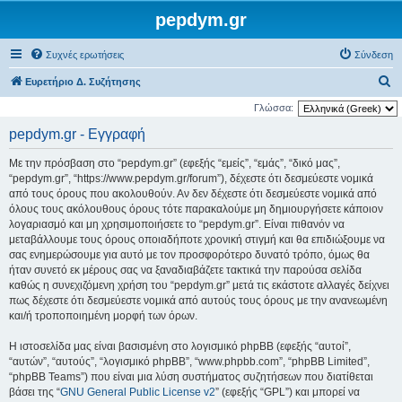
pepdym.gr
Συχνές ερωτήσεις
Σύνδεση
Α
Ευρετήριο Δ. Συζήτησης
ν
Γλώσσα:
α
pepdym.gr - Εγγραφή
ζ
Με την πρόσβαση στο “pepdym.gr” (εφεξής “εμείς”, “εμάς”, “δικό μας”,
ή
“pepdym.gr”, “https://www.pepdym.gr/forum”), δέχεστε ότι δεσμεύεστε νομικά
τ
από τους όρους που ακολουθούν. Αν δεν δέχεστε ότι δεσμεύεστε νομικά από
όλους τους ακόλουθους όρους τότε παρακαλούμε μη δημιουργήσετε κάποιον
η
λογαριασμό και μη χρησιμοποιήσετε το “pepdym.gr”. Είναι πιθανόν να
σ
μεταβάλλουμε τους όρους οποιαδήποτε χρονική στιγμή και θα επιδιώξουμε να
η
σας ενημερώσουμε για αυτό με τον προσφορότερο δυνατό τρόπο, όμως θα
ήταν συνετό εκ μέρους σας να ξαναδιαβάζετε τακτικά την παρούσα σελίδα
καθώς η συνεχιζόμενη χρήση του “pepdym.gr” μετά τις εκάστοτε αλλαγές δείχνει
πως δέχεστε ότι δεσμεύεστε νομικά από αυτούς τους όρους με την ανανεωμένη
και/ή τροποποιημένη μορφή των όρων.
Η ιστοσελίδα μας είναι βασισμένη στο λογισμικό phpBB (εφεξής “αυτοί”,
“αυτών”, “αυτούς”, “λογισμικό phpBB”, “www.phpbb.com”, “phpBB Limited”,
“phpBB Teams”) που είναι μια λύση συστήματος συζητήσεων που διατίθεται
βάσει της “
GNU General Public License v2
” (εφεξής “GPL”) και μπορεί να