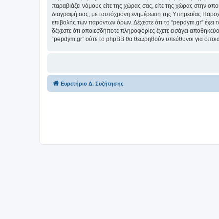
παραβιάζει νόμους είτε της χώρας σας, είτε της χώρας στην οποί
διαγραφή σας, με ταυτόχρονη ενημέρωση της Υπηρεσίας Παροχή
επιβολής των παρόντων όρων. Δέχεστε ότι το “pepdym.gr” έχει τ
δέχεστε ότι οποιεσδήποτε πληροφορίες έχετε εισάγει αποθηκεύο
“pepdym.gr” ούτε το phpBB θα θεωρηθούν υπεύθυνοι για οποια
Ευρετήριο Δ. Συζήτησης