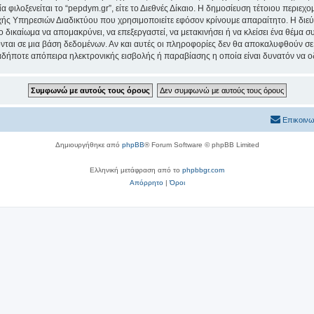
α φιλοξενείται το “pepdym.gr”, είτε το Διεθνές Δίκαιο. Η δημοσίευση τέτοιου περιεχ
ς Υπηρεσιών Διαδικτύου που χρησιμοποιείτε εφόσον κρίνουμε απαραίτητο. Η διεύ
ο δικαίωμα να απομακρύνει, να επεξεργαστεί, να μετακινήσει ή να κλείσει ένα θέμα 
νται σε μια βάση δεδομένων. Αν και αυτές οι πληροφορίες δεν θα αποκαλυφθούν σε 
δήποτε απόπειρα ηλεκτρονικής εισβολής ή παραβίασης η οποία είναι δυνατόν να ο
Επικοινω
Δημιουργήθηκε από
phpBB
® Forum Software © phpBB Limited
Ελληνική μετάφραση από το
phpbbgr.com
Απόρρητο
|
Όροι