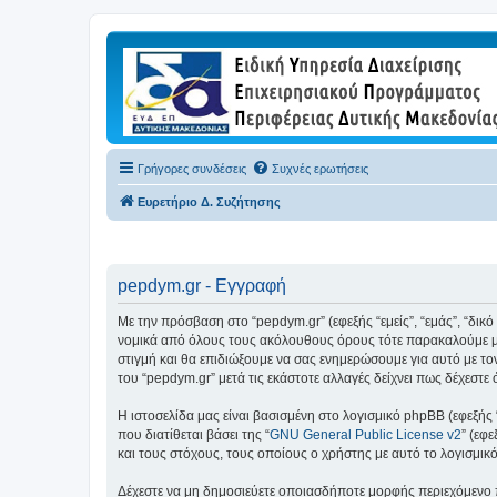
Γρήγορες συνδέσεις
Συχνές ερωτήσεις
Ευρετήριο Δ. Συζήτησης
pepdym.gr - Εγγραφή
Με την πρόσβαση στο “pepdym.gr” (εφεξής “εμείς”, “εμάς”, “δικ
νομικά από όλους τους ακόλουθους όρους τότε παρακαλούμε μη
στιγμή και θα επιδιώξουμε να σας ενημερώσουμε για αυτό με τ
του “pepdym.gr” μετά τις εκάστοτε αλλαγές δείχνει πως δέχεστ
Η ιστοσελίδα μας είναι βασισμένη στο λογισμικό phpBB (εφεξής
που διατίθεται βάσει της “
GNU General Public License v2
” (εφ
και τους στόχους, τους οποίους ο χρήστης με αυτό το λογισμι
Δέχεστε να μη δημοσιεύετε οποιασδήποτε μορφής περιεχόμενο π