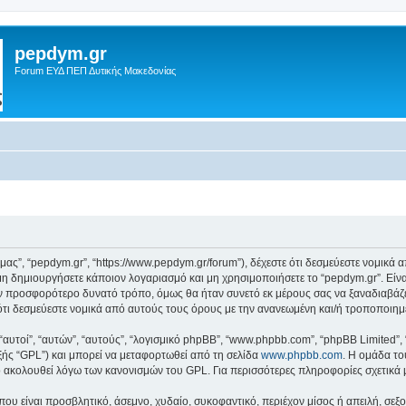
pepdym.gr
Forum ΕΥΔ ΠΕΠ Δυτικής Μακεδονίας
ό μας”, “pepdym.gr”, “https://www.pepdym.gr/forum”), δέχεστε ότι δεσμεύεστε νομικ
 δημιουργήσετε κάποιον λογαριασμό και μη χρησιμοποιήσετε το “pepdym.gr”. Είν
ον προσφορότερο δυνατό τρόπο, όμως θα ήταν συνετό εκ μέρους σας να ξαναδιαβάζ
ε ότι δεσμεύεστε νομικά από αυτούς τους όρους με την ανανεωμένη και/ή τροποποι
 “αυτοί”, “αυτών”, “αυτούς”, “λογισμικό phpBB”, “www.phpbb.com”, “phpBB Limited
εξής “GPL”) και μπορεί να μεταφορτωθεί από τη σελίδα
www.phpbb.com
. Η ομάδα το
κό ακολουθεί λόγω των κανονισμών του GPL. Για περισσότερες πληροφορίες σχετικά
ου είναι προσβλητικό, άσεμνο, χυδαίο, συκοφαντικό, περιέχον μίσος ή απειλή, σε