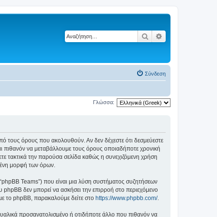
Αναζήτηση
Ειδική αναζήτηση
Σύνδεση
Γλώσσα:
ά από τους όρους που ακολουθούν. Αν δεν δέχεστε ότι δεσμεύεστε
αι πιθανόν να μεταβάλλουμε τους όρους οποιαδήποτε χρονική
ετε τακτικά την παρούσα σελίδα καθώς η συνεχιζόμενη χρήση
ημένη μορφή των όρων.
”, “phpBB Teams”) που είναι μια λύση συστήματος συζητήσεων
υ phpBB δεν μπορεί να ασκήσει την επιρροή στο περιεχόμενο
 με το phpBB, παρακαλούμε δείτε στο
https://www.phpbb.com/
.
ξουαλικά προσανατολισμένο ή οτιδήποτε άλλο που πιθανόν να