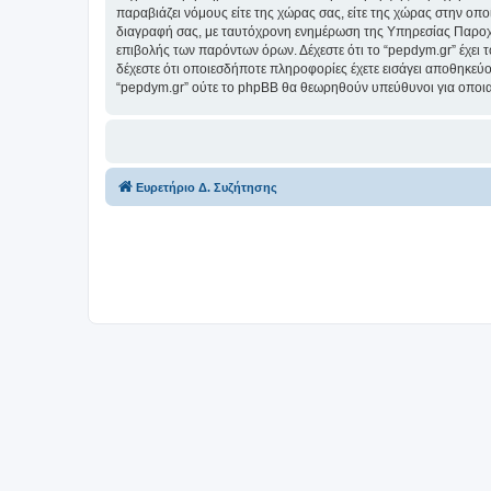
παραβιάζει νόμους είτε της χώρας σας, είτε της χώρας στην οποί
διαγραφή σας, με ταυτόχρονη ενημέρωση της Υπηρεσίας Παροχή
επιβολής των παρόντων όρων. Δέχεστε ότι το “pepdym.gr” έχει τ
δέχεστε ότι οποιεσδήποτε πληροφορίες έχετε εισάγει αποθηκεύο
“pepdym.gr” ούτε το phpBB θα θεωρηθούν υπεύθυνοι για οποια
Ευρετήριο Δ. Συζήτησης