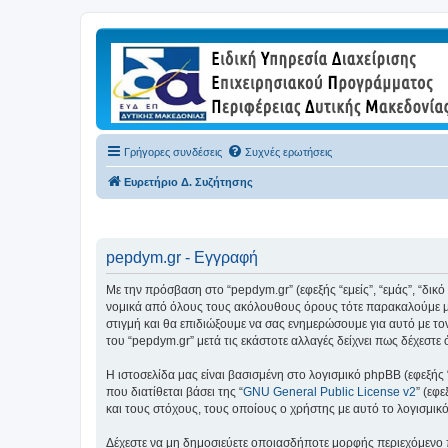
Γρήγορες συνδέσεις
Συχνές ερωτήσεις
Ευρετήριο Δ. Συζήτησης
pepdym.gr - Εγγραφή
Με την πρόσβαση στο “pepdym.gr” (εφεξής “εμείς”, “εμάς”, “δικ
νομικά από όλους τους ακόλουθους όρους τότε παρακαλούμε μη
στιγμή και θα επιδιώξουμε να σας ενημερώσουμε για αυτό με τ
του “pepdym.gr” μετά τις εκάστοτε αλλαγές δείχνει πως δέχεστ
Η ιστοσελίδα μας είναι βασισμένη στο λογισμικό phpBB (εφεξής
που διατίθεται βάσει της “
GNU General Public License v2
” (εφ
και τους στόχους, τους οποίους ο χρήστης με αυτό το λογισμι
Δέχεστε να μη δημοσιεύετε οποιασδήποτε μορφής περιεχόμενο π