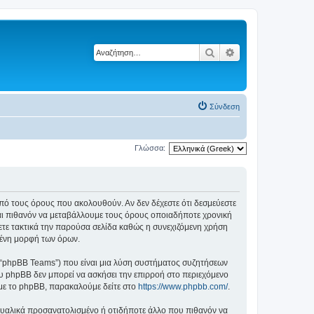
Αναζήτηση
Ειδική αναζήτηση
Σύνδεση
Γλώσσα:
ά από τους όρους που ακολουθούν. Αν δεν δέχεστε ότι δεσμεύεστε
αι πιθανόν να μεταβάλλουμε τους όρους οποιαδήποτε χρονική
ετε τακτικά την παρούσα σελίδα καθώς η συνεχιζόμενη χρήση
ημένη μορφή των όρων.
”, “phpBB Teams”) που είναι μια λύση συστήματος συζητήσεων
υ phpBB δεν μπορεί να ασκήσει την επιρροή στο περιεχόμενο
 με το phpBB, παρακαλούμε δείτε στο
https://www.phpbb.com/
.
ξουαλικά προσανατολισμένο ή οτιδήποτε άλλο που πιθανόν να