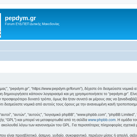
pepdym.gr
Forum ΕΥΔ ΠΕΠ Δυτικής Μακεδονίας
ό μας”, “pepdym.gr”, “https://www.pepdym.gr/forum”), δέχεστε ότι δεσμεύεστε νομικ
 δημιουργήσετε κάποιον λογαριασμό και μη χρησιμοποιήσετε το “pepdym.gr”. Είν
ον προσφορότερο δυνατό τρόπο, όμως θα ήταν συνετό εκ μέρους σας να ξαναδιαβάζ
ε ότι δεσμεύεστε νομικά από αυτούς τους όρους με την ανανεωμένη και/ή τροποποι
 “αυτοί”, “αυτών”, “αυτούς”, “λογισμικό phpBB”, “www.phpbb.com”, “phpBB Limited
εξής “GPL”) και μπορεί να μεταφορτωθεί από τη σελίδα
www.phpbb.com
. Η ομάδα το
κό ακολουθεί λόγω των κανονισμών του GPL. Για περισσότερες πληροφορίες σχετικά
ου είναι προσβλητικό, άσεμνο, χυδαίο, συκοφαντικό, περιέχον μίσος ή απειλή, σε