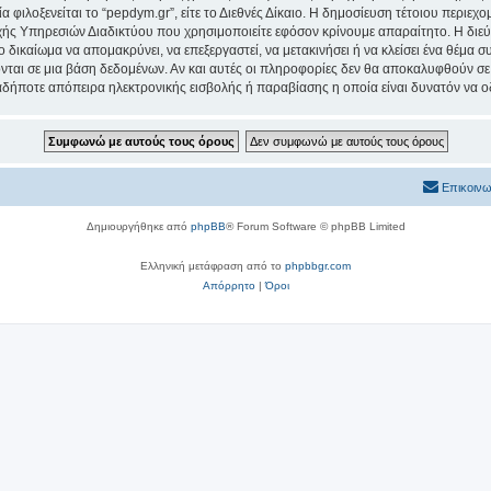
α φιλοξενείται το “pepdym.gr”, είτε το Διεθνές Δίκαιο. Η δημοσίευση τέτοιου περιεχ
ς Υπηρεσιών Διαδικτύου που χρησιμοποιείτε εφόσον κρίνουμε απαραίτητο. Η διεύ
ο δικαίωμα να απομακρύνει, να επεξεργαστεί, να μετακινήσει ή να κλείσει ένα θέμα 
νται σε μια βάση δεδομένων. Αν και αυτές οι πληροφορίες δεν θα αποκαλυφθούν σε 
δήποτε απόπειρα ηλεκτρονικής εισβολής ή παραβίασης η οποία είναι δυνατόν να ο
Επικοινω
Δημιουργήθηκε από
phpBB
® Forum Software © phpBB Limited
Ελληνική μετάφραση από το
phpbbgr.com
Απόρρητο
|
Όροι