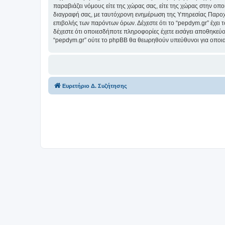
παραβιάζει νόμους είτε της χώρας σας, είτε της χώρας στην οποί
διαγραφή σας, με ταυτόχρονη ενημέρωση της Υπηρεσίας Παροχή
επιβολής των παρόντων όρων. Δέχεστε ότι το “pepdym.gr” έχει τ
δέχεστε ότι οποιεσδήποτε πληροφορίες έχετε εισάγει αποθηκεύο
“pepdym.gr” ούτε το phpBB θα θεωρηθούν υπεύθυνοι για οποια
Ευρετήριο Δ. Συζήτησης