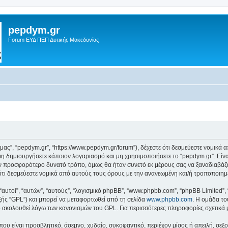
pepdym.gr
Forum ΕΥΔ ΠΕΠ Δυτικής Μακεδονίας
ό μας”, “pepdym.gr”, “https://www.pepdym.gr/forum”), δέχεστε ότι δεσμεύεστε νομικ
 δημιουργήσετε κάποιον λογαριασμό και μη χρησιμοποιήσετε το “pepdym.gr”. Είν
ον προσφορότερο δυνατό τρόπο, όμως θα ήταν συνετό εκ μέρους σας να ξαναδιαβάζ
ε ότι δεσμεύεστε νομικά από αυτούς τους όρους με την ανανεωμένη και/ή τροποποι
 “αυτοί”, “αυτών”, “αυτούς”, “λογισμικό phpBB”, “www.phpbb.com”, “phpBB Limited
εξής “GPL”) και μπορεί να μεταφορτωθεί από τη σελίδα
www.phpbb.com
. Η ομάδα το
κό ακολουθεί λόγω των κανονισμών του GPL. Για περισσότερες πληροφορίες σχετικά
ου είναι προσβλητικό, άσεμνο, χυδαίο, συκοφαντικό, περιέχον μίσος ή απειλή, σε