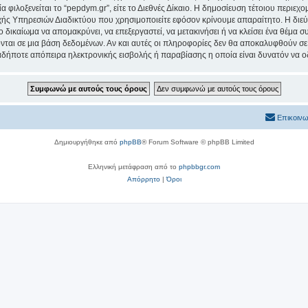
α φιλοξενείται το “pepdym.gr”, είτε το Διεθνές Δίκαιο. Η δημοσίευση τέτοιου περιεχ
ς Υπηρεσιών Διαδικτύου που χρησιμοποιείτε εφόσον κρίνουμε απαραίτητο. Η διεύ
ο δικαίωμα να απομακρύνει, να επεξεργαστεί, να μετακινήσει ή να κλείσει ένα θέμα 
νται σε μια βάση δεδομένων. Αν και αυτές οι πληροφορίες δεν θα αποκαλυφθούν σε 
δήποτε απόπειρα ηλεκτρονικής εισβολής ή παραβίασης η οποία είναι δυνατόν να ο
Επικοινω
Δημιουργήθηκε από
phpBB
® Forum Software © phpBB Limited
Ελληνική μετάφραση από το
phpbbgr.com
Απόρρητο
|
Όροι