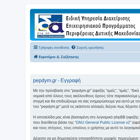
Γρήγορες συνδέσεις
Συχνές ερωτήσεις
Ευρετήριο Δ. Συζήτησης
pepdym.gr - Εγγραφή
Με την πρόσβαση στο “pepdym.gr” (εφεξής “εμείς”, “εμάς”, “δικ
νομικά από όλους τους ακόλουθους όρους τότε παρακαλούμε μη
στιγμή και θα επιδιώξουμε να σας ενημερώσουμε για αυτό με τ
του “pepdym.gr” μετά τις εκάστοτε αλλαγές δείχνει πως δέχεστ
Η ιστοσελίδα μας είναι βασισμένη στο λογισμικό phpBB (εφεξής
που διατίθεται βάσει της “
GNU General Public License v2
” (εφ
και τους στόχους, τους οποίους ο χρήστης με αυτό το λογισμι
Δέχεστε να μη δημοσιεύετε οποιασδήποτε μορφής περιεχόμενο π