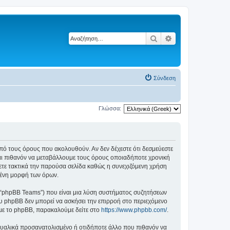
Αναζήτηση
Ειδική αναζήτηση
Σύνδεση
Γλώσσα:
ά από τους όρους που ακολουθούν. Αν δεν δέχεστε ότι δεσμεύεστε
αι πιθανόν να μεταβάλλουμε τους όρους οποιαδήποτε χρονική
ετε τακτικά την παρούσα σελίδα καθώς η συνεχιζόμενη χρήση
ημένη μορφή των όρων.
”, “phpBB Teams”) που είναι μια λύση συστήματος συζητήσεων
υ phpBB δεν μπορεί να ασκήσει την επιρροή στο περιεχόμενο
 με το phpBB, παρακαλούμε δείτε στο
https://www.phpbb.com/
.
ξουαλικά προσανατολισμένο ή οτιδήποτε άλλο που πιθανόν να