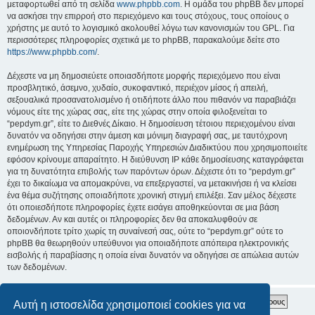
μεταφορτωθεί από τη σελίδα
www.phpbb.com
. Η ομάδα του phpBB δεν μπορεί
να ασκήσει την επιρροή στο περιεχόμενο και τους στόχους, τους οποίους ο
χρήστης με αυτό το λογισμικό ακολουθεί λόγω των κανονισμών του GPL. Για
περισσότερες πληροφορίες σχετικά με το phpBB, παρακαλούμε δείτε στο
https://www.phpbb.com/
.
Δέχεστε να μη δημοσιεύετε οποιασδήποτε μορφής περιεχόμενο που είναι
προσβλητικό, άσεμνο, χυδαίο, συκοφαντικό, περιέχον μίσος ή απειλή,
σεξουαλικά προσανατολισμένο ή οτιδήποτε άλλο που πιθανόν να παραβιάζει
νόμους είτε της χώρας σας, είτε της χώρας στην οποία φιλοξενείται το
“pepdym.gr”, είτε το Διεθνές Δίκαιο. Η δημοσίευση τέτοιου περιεχομένου είναι
δυνατόν να οδηγήσει στην άμεση και μόνιμη διαγραφή σας, με ταυτόχρονη
ενημέρωση της Υπηρεσίας Παροχής Υπηρεσιών Διαδικτύου που χρησιμοποιείτε
εφόσον κρίνουμε απαραίτητο. Η διεύθυνση IP κάθε δημοσίευσης καταγράφεται
για τη δυνατότητα επιβολής των παρόντων όρων. Δέχεστε ότι το “pepdym.gr”
έχει το δικαίωμα να απομακρύνει, να επεξεργαστεί, να μετακινήσει ή να κλείσει
ένα θέμα συζήτησης οποιαδήποτε χρονική στιγμή επιλέξει. Σαν μέλος δέχεστε
ότι οποιεσδήποτε πληροφορίες έχετε εισάγει αποθηκεύονται σε μια βάση
δεδομένων. Αν και αυτές οι πληροφορίες δεν θα αποκαλυφθούν σε
οποιονδήποτε τρίτο χωρίς τη συναίνεσή σας, ούτε το “pepdym.gr” ούτε το
phpBB θα θεωρηθούν υπεύθυνοι για οποιαδήποτε απόπειρα ηλεκτρονικής
εισβολής ή παραβίασης η οποία είναι δυνατόν να οδηγήσει σε απώλεια αυτών
των δεδομένων.
Αυτή η ιστοσελίδα χρησιμοποιεί cookies για να