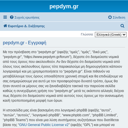
pepdym.gr
Συχνές ερωτήσεις
Σύνδεση
Α
Ευρετήριο Δ. Συζήτησης
ν
Γλώσσα:
α
pepdym.gr - Εγγραφή
ζ
Με την πρόσβαση στο “pepdym.gr” (εφεξής “εμείς”, “εμάς”, “δικό μας”,
ή
“pepdym.gr”, “https://www.pepdym.gr/forum”), δέχεστε ότι δεσμεύεστε νομικά
τ
από τους όρους που ακολουθούν. Αν δεν δέχεστε ότι δεσμεύεστε νομικά από
όλους τους ακόλουθους όρους τότε παρακαλούμε μη δημιουργήσετε κάποιον
η
λογαριασμό και μη χρησιμοποιήσετε το “pepdym.gr”. Είναι πιθανόν να
σ
μεταβάλλουμε τους όρους οποιαδήποτε χρονική στιγμή και θα επιδιώξουμε να
η
σας ενημερώσουμε για αυτό με τον προσφορότερο δυνατό τρόπο, όμως θα
ήταν συνετό εκ μέρους σας να ξαναδιαβάζετε τακτικά την παρούσα σελίδα
καθώς η συνεχιζόμενη χρήση του “pepdym.gr” μετά τις εκάστοτε αλλαγές δείχνει
πως δέχεστε ότι δεσμεύεστε νομικά από αυτούς τους όρους με την ανανεωμένη
και/ή τροποποιημένη μορφή των όρων.
Η ιστοσελίδα μας είναι βασισμένη στο λογισμικό phpBB (εφεξής “αυτοί”,
“αυτών”, “αυτούς”, “λογισμικό phpBB”, “www.phpbb.com”, “phpBB Limited”,
“phpBB Teams”) που είναι μια λύση συστήματος συζητήσεων που διατίθεται
βάσει της “
GNU General Public License v2
” (εφεξής “GPL”) και μπορεί να