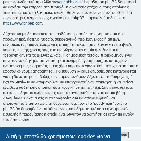
μεταφορτωθεί από τη σελίδα
www.phpbb.com
. Η ομάδα του phpBB δεν μπορεί
να ασκήσει την επιρροή στο περιεχόμενο και τους στόχους, τους οποίους ο
χρήστης με αυτό το λογισμικό ακολουθεί λόγω των κανονισμών του GPL. Για
περισσότερες πληροφορίες σχετικά με το phpBB, παρακαλούμε δείτε στο
https://www.phpbb.com/
.
Δέχεστε να μη δημοσιεύετε οποιασδήποτε μορφής περιεχόμενο που είναι
προσβλητικό, άσεμνο, χυδαίο, συκοφαντικό, περιέχον μίσος ή απειλή,
σεξουαλικά προσανατολισμένο ή οτιδήποτε άλλο που πιθανόν να παραβιάζει
νόμους είτε της χώρας σας, είτε της χώρας στην οποία φιλοξενείται το
“pepdym.gr”, είτε το Διεθνές Δίκαιο. Η δημοσίευση τέτοιου περιεχομένου είναι
δυνατόν να οδηγήσει στην άμεση και μόνιμη διαγραφή σας, με ταυτόχρονη
ενημέρωση της Υπηρεσίας Παροχής Υπηρεσιών Διαδικτύου που χρησιμοποιείτε
εφόσον κρίνουμε απαραίτητο. Η διεύθυνση IP κάθε δημοσίευσης καταγράφεται
για τη δυνατότητα επιβολής των παρόντων όρων. Δέχεστε ότι το “pepdym.gr”
έχει το δικαίωμα να απομακρύνει, να επεξεργαστεί, να μετακινήσει ή να κλείσει
ένα θέμα συζήτησης οποιαδήποτε χρονική στιγμή επιλέξει. Σαν μέλος δέχεστε
ότι οποιεσδήποτε πληροφορίες έχετε εισάγει αποθηκεύονται σε μια βάση
δεδομένων. Αν και αυτές οι πληροφορίες δεν θα αποκαλυφθούν σε
οποιονδήποτε τρίτο χωρίς τη συναίνεσή σας, ούτε το “pepdym.gr” ούτε το
phpBB θα θεωρηθούν υπεύθυνοι για οποιαδήποτε απόπειρα ηλεκτρονικής
εισβολής ή παραβίασης η οποία είναι δυνατόν να οδηγήσει σε απώλεια αυτών
των δεδομένων.
Αυτή η ιστοσελίδα χρησιμοποιεί cookies για να