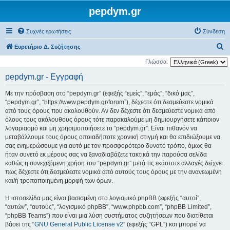
pepdym.gr
Συχνές ερωτήσεις
Σύνδεση
Α
Ευρετήριο Δ. Συζήτησης
ν
Γλώσσα:
α
pepdym.gr - Εγγραφή
ζ
Με την πρόσβαση στο “pepdym.gr” (εφεξής “εμείς”, “εμάς”, “δικό μας”,
ή
“pepdym.gr”, “https://www.pepdym.gr/forum”), δέχεστε ότι δεσμεύεστε νομικά
τ
από τους όρους που ακολουθούν. Αν δεν δέχεστε ότι δεσμεύεστε νομικά από
όλους τους ακόλουθους όρους τότε παρακαλούμε μη δημιουργήσετε κάποιον
η
λογαριασμό και μη χρησιμοποιήσετε το “pepdym.gr”. Είναι πιθανόν να
σ
μεταβάλλουμε τους όρους οποιαδήποτε χρονική στιγμή και θα επιδιώξουμε να
η
σας ενημερώσουμε για αυτό με τον προσφορότερο δυνατό τρόπο, όμως θα
ήταν συνετό εκ μέρους σας να ξαναδιαβάζετε τακτικά την παρούσα σελίδα
καθώς η συνεχιζόμενη χρήση του “pepdym.gr” μετά τις εκάστοτε αλλαγές δείχνει
πως δέχεστε ότι δεσμεύεστε νομικά από αυτούς τους όρους με την ανανεωμένη
και/ή τροποποιημένη μορφή των όρων.
Η ιστοσελίδα μας είναι βασισμένη στο λογισμικό phpBB (εφεξής “αυτοί”,
“αυτών”, “αυτούς”, “λογισμικό phpBB”, “www.phpbb.com”, “phpBB Limited”,
“phpBB Teams”) που είναι μια λύση συστήματος συζητήσεων που διατίθεται
βάσει της “
GNU General Public License v2
” (εφεξής “GPL”) και μπορεί να