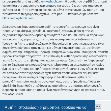
μεταφορτωθεί από τη σελίδα
www.phpbb.com
. Η ομάδα του phpBB δεν μπορεί
να ασκήσει την επιρροή στο περιεχόμενο και τους στόχους, τους οποίους ο
χρήστης με αυτό το λογισμικό ακολουθεί λόγω των κανονισμών του GPL. Για
περισσότερες πληροφορίες σχετικά με το phpBB, παρακαλούμε δείτε στο
https://www.phpbb.com/
.
Δέχεστε να μη δημοσιεύετε οποιασδήποτε μορφής περιεχόμενο που είναι
προσβλητικό, άσεμνο, χυδαίο, συκοφαντικό, περιέχον μίσος ή απειλή,
σεξουαλικά προσανατολισμένο ή οτιδήποτε άλλο που πιθανόν να παραβιάζει
νόμους είτε της χώρας σας, είτε της χώρας στην οποία φιλοξενείται το
“pepdym.gr”, είτε το Διεθνές Δίκαιο. Η δημοσίευση τέτοιου περιεχομένου είναι
δυνατόν να οδηγήσει στην άμεση και μόνιμη διαγραφή σας, με ταυτόχρονη
ενημέρωση της Υπηρεσίας Παροχής Υπηρεσιών Διαδικτύου που χρησιμοποιείτε
εφόσον κρίνουμε απαραίτητο. Η διεύθυνση IP κάθε δημοσίευσης καταγράφεται
για τη δυνατότητα επιβολής των παρόντων όρων. Δέχεστε ότι το “pepdym.gr”
έχει το δικαίωμα να απομακρύνει, να επεξεργαστεί, να μετακινήσει ή να κλείσει
ένα θέμα συζήτησης οποιαδήποτε χρονική στιγμή επιλέξει. Σαν μέλος δέχεστε
ότι οποιεσδήποτε πληροφορίες έχετε εισάγει αποθηκεύονται σε μια βάση
δεδομένων. Αν και αυτές οι πληροφορίες δεν θα αποκαλυφθούν σε
οποιονδήποτε τρίτο χωρίς τη συναίνεσή σας, ούτε το “pepdym.gr” ούτε το
phpBB θα θεωρηθούν υπεύθυνοι για οποιαδήποτε απόπειρα ηλεκτρονικής
εισβολής ή παραβίασης η οποία είναι δυνατόν να οδηγήσει σε απώλεια αυτών
των δεδομένων.
Αυτή η ιστοσελίδα χρησιμοποιεί cookies για να