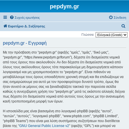
pepdym.gr
Συχνές ερωτήσεις
Σύνδεση
Α
Ευρετήριο Δ. Συζήτησης
ν
Γλώσσα:
α
pepdym.gr - Εγγραφή
ζ
Με την πρόσβαση στο “pepdym.gr” (εφεξής “εμείς”, “εμάς”, “δικό μας”,
ή
“pepdym.gr”, “https://www.pepdym.gr/forum”), δέχεστε ότι δεσμεύεστε νομικά
τ
από τους όρους που ακολουθούν. Αν δεν δέχεστε ότι δεσμεύεστε νομικά από
όλους τους ακόλουθους όρους τότε παρακαλούμε μη δημιουργήσετε κάποιον
η
λογαριασμό και μη χρησιμοποιήσετε το “pepdym.gr”. Είναι πιθανόν να
σ
μεταβάλλουμε τους όρους οποιαδήποτε χρονική στιγμή και θα επιδιώξουμε να
η
σας ενημερώσουμε για αυτό με τον προσφορότερο δυνατό τρόπο, όμως θα
ήταν συνετό εκ μέρους σας να ξαναδιαβάζετε τακτικά την παρούσα σελίδα
καθώς η συνεχιζόμενη χρήση του “pepdym.gr” μετά τις εκάστοτε αλλαγές δείχνει
πως δέχεστε ότι δεσμεύεστε νομικά από αυτούς τους όρους με την ανανεωμένη
και/ή τροποποιημένη μορφή των όρων.
Η ιστοσελίδα μας είναι βασισμένη στο λογισμικό phpBB (εφεξής “αυτοί”,
“αυτών”, “αυτούς”, “λογισμικό phpBB”, “www.phpbb.com”, “phpBB Limited”,
“phpBB Teams”) που είναι μια λύση συστήματος συζητήσεων που διατίθεται
βάσει της “
GNU General Public License v2
” (εφεξής “GPL”) και μπορεί να