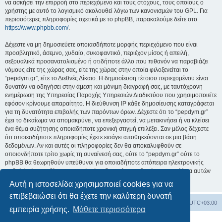
να ασκήσει την επιρροή στο περιεχόμενο και τους στόχους, τους οποίους ο
χρήστης με αυτό το λογισμικό ακολουθεί λόγω των κανονισμών του GPL. Για
περισσότερες πληροφορίες σχετικά με το phpBB, παρακαλούμε δείτε στο
https://www.phpbb.com/
.
Δέχεστε να μη δημοσιεύετε οποιασδήποτε μορφής περιεχόμενο που είναι
προσβλητικό, άσεμνο, χυδαίο, συκοφαντικό, περιέχον μίσος ή απειλή,
σεξουαλικά προσανατολισμένο ή οτιδήποτε άλλο που πιθανόν να παραβιάζει
νόμους είτε της χώρας σας, είτε της χώρας στην οποία φιλοξενείται το
“pepdym.gr”, είτε το Διεθνές Δίκαιο. Η δημοσίευση τέτοιου περιεχομένου είναι
δυνατόν να οδηγήσει στην άμεση και μόνιμη διαγραφή σας, με ταυτόχρονη
ενημέρωση της Υπηρεσίας Παροχής Υπηρεσιών Διαδικτύου που χρησιμοποιείτε
εφόσον κρίνουμε απαραίτητο. Η διεύθυνση IP κάθε δημοσίευσης καταγράφεται
για τη δυνατότητα επιβολής των παρόντων όρων. Δέχεστε ότι το “pepdym.gr”
έχει το δικαίωμα να απομακρύνει, να επεξεργαστεί, να μετακινήσει ή να κλείσει
ένα θέμα συζήτησης οποιαδήποτε χρονική στιγμή επιλέξει. Σαν μέλος δέχεστε
ότι οποιεσδήποτε πληροφορίες έχετε εισάγει αποθηκεύονται σε μια βάση
δεδομένων. Αν και αυτές οι πληροφορίες δεν θα αποκαλυφθούν σε
οποιονδήποτε τρίτο χωρίς τη συναίνεσή σας, ούτε το “pepdym.gr” ούτε το
phpBB θα θεωρηθούν υπεύθυνοι για οποιαδήποτε απόπειρα ηλεκτρονικής
εισβολής ή παραβίασης η οποία είναι δυνατόν να οδηγήσει σε απώλεια αυτών
των δεδομένων.
Αυτή η ιστοσελίδα χρησιμοποιεί cookies για να
επιβεβαιώσει ότι θα έχετε την καλύτερη δυνατή
Ευρετήριο Δ. Συζήτησης
Όλοι οι χρόνοι είναι
UTC+03:00
εμπειρία χρήσης.
Μάθετε περισσότερα
Δημιουργήθηκε από
phpBB
® Forum Software © phpBB Limited