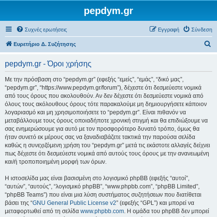
pepdym.gr
Συχνές ερωτήσεις
Εγγραφή
Σύνδεση
Α
Ευρετήριο Δ. Συζήτησης
ν
pepdym.gr - Όροι χρήσης
α
ζ
Με την πρόσβαση στο “pepdym.gr” (εφεξής “εμείς”, “εμάς”, “δικό μας”,
“pepdym.gr”, “https://www.pepdym.gr/forum”), δέχεστε ότι δεσμεύεστε νομικά
ή
από τους όρους που ακολουθούν. Αν δεν δέχεστε ότι δεσμεύεστε νομικά από
τ
όλους τους ακόλουθους όρους τότε παρακαλούμε μη δημιουργήσετε κάποιον
λογαριασμό και μη χρησιμοποιήσετε το “pepdym.gr”. Είναι πιθανόν να
η
μεταβάλλουμε τους όρους οποιαδήποτε χρονική στιγμή και θα επιδιώξουμε να
σ
σας ενημερώσουμε για αυτό με τον προσφορότερο δυνατό τρόπο, όμως θα
ήταν συνετό εκ μέρους σας να ξαναδιαβάζετε τακτικά την παρούσα σελίδα
η
καθώς η συνεχιζόμενη χρήση του “pepdym.gr” μετά τις εκάστοτε αλλαγές δείχνει
πως δέχεστε ότι δεσμεύεστε νομικά από αυτούς τους όρους με την ανανεωμένη
και/ή τροποποιημένη μορφή των όρων.
Η ιστοσελίδα μας είναι βασισμένη στο λογισμικό phpBB (εφεξής “αυτοί”,
“αυτών”, “αυτούς”, “λογισμικό phpBB”, “www.phpbb.com”, “phpBB Limited”,
“phpBB Teams”) που είναι μια λύση συστήματος συζητήσεων που διατίθεται
βάσει της “
GNU General Public License v2
” (εφεξής “GPL”) και μπορεί να
μεταφορτωθεί από τη σελίδα
www.phpbb.com
. Η ομάδα του phpBB δεν μπορεί