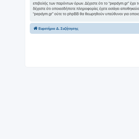
επιβολής των παρόντων όρων. Δέχεστε ότι το “pepdym.gr” έχει τ
δέχεστε ότι οποιεσδήποτε πληροφορίες έχετε εισάγει αποθηκεύο
“pepdym.gr” ούτε το phpBB θα θεωρηθούν υπεύθυνοι για οποια
Ευρετήριο Δ. Συζήτησης