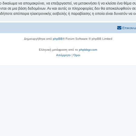
ο δικαίωμα να απομακρύνει, να επεξεργαστεί, να μετακινήσει ή να κλείσει ένα θέμα 
νται σε μια βάση δεδομένων. Αν και αυτές οι πληροφορίες δεν θα αποκαλυφθούν σε 
δήποτε απόπειρα ηλεκτρονικής εισβολής ή παραβίασης η οποία είναι δυνατόν να ο
Επικοινω
Δημιουργήθηκε από
phpBB
® Forum Software © phpBB Limited
Ελληνική μετάφραση από το
phpbbgr.com
Απόρρητο
|
Όροι