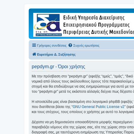
Γρήγορες συνδέσεις
Συχνές ερωτήσεις
Ευρετήριο Δ. Συζήτησης
pepdym.gr - Όροι χρήσης
Με την πρόσβαση στο “pepdym.gr” (εφεξής “εμείς”, “εμάς”, “δικ
νομικά από όλους τους ακόλουθους όρους τότε παρακαλούμε μη
στιγμή και θα επιδιώξουμε να σας ενημερώσουμε για αυτό με τ
του “pepdym.gr” μετά τις εκάστοτε αλλαγές δείχνει πως δέχεστ
Η ιστοσελίδα μας είναι βασισμένη στο λογισμικό phpBB (εφεξής
που διατίθεται βάσει της “
GNU General Public License v2
” (εφ
και τους στόχους, τους οποίους ο χρήστης με αυτό το λογισμι
Δέχεστε να μη δημοσιεύετε οποιασδήποτε μορφής περιεχόμενο π
παραβιάζει νόμους είτε της χώρας σας, είτε της χώρας στην οποί
διαγραφή σας, με ταυτόχρονη ενημέρωση της Υπηρεσίας Παροχή