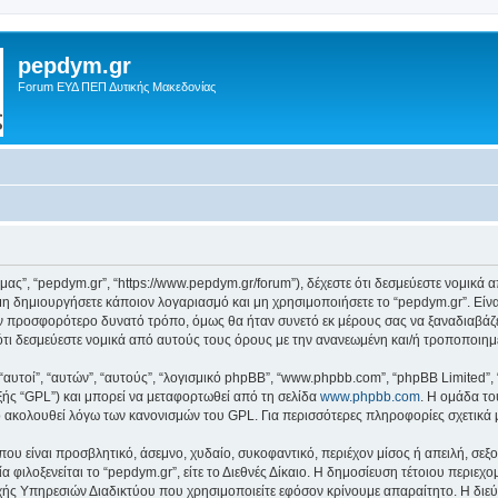
pepdym.gr
Forum ΕΥΔ ΠΕΠ Δυτικής Μακεδονίας
ό μας”, “pepdym.gr”, “https://www.pepdym.gr/forum”), δέχεστε ότι δεσμεύεστε νομικ
 δημιουργήσετε κάποιον λογαριασμό και μη χρησιμοποιήσετε το “pepdym.gr”. Είν
ον προσφορότερο δυνατό τρόπο, όμως θα ήταν συνετό εκ μέρους σας να ξαναδιαβάζ
ε ότι δεσμεύεστε νομικά από αυτούς τους όρους με την ανανεωμένη και/ή τροποποι
 “αυτοί”, “αυτών”, “αυτούς”, “λογισμικό phpBB”, “www.phpbb.com”, “phpBB Limited
εξής “GPL”) και μπορεί να μεταφορτωθεί από τη σελίδα
www.phpbb.com
. Η ομάδα το
κό ακολουθεί λόγω των κανονισμών του GPL. Για περισσότερες πληροφορίες σχετικά
ου είναι προσβλητικό, άσεμνο, χυδαίο, συκοφαντικό, περιέχον μίσος ή απειλή, σε
α φιλοξενείται το “pepdym.gr”, είτε το Διεθνές Δίκαιο. Η δημοσίευση τέτοιου περιεχ
ς Υπηρεσιών Διαδικτύου που χρησιμοποιείτε εφόσον κρίνουμε απαραίτητο. Η διεύ