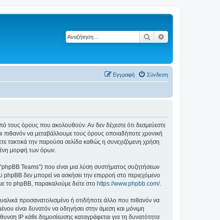
Αναζήτηση
Ειδική αναζήτηση
Εγγραφή
Σύνδεση
ά από τους όρους που ακολουθούν. Αν δεν δέχεστε ότι δεσμεύεστε
αι πιθανόν να μεταβάλλουμε τους όρους οποιαδήποτε χρονική
ετε τακτικά την παρούσα σελίδα καθώς η συνεχιζόμενη χρήση
ημένη μορφή των όρων.
”, “phpBB Teams”) που είναι μια λύση συστήματος συζητήσεων
υ phpBB δεν μπορεί να ασκήσει την επιρροή στο περιεχόμενο
 με το phpBB, παρακαλούμε δείτε στο
https://www.phpbb.com/
.
ξουαλικά προσανατολισμένο ή οτιδήποτε άλλο που πιθανόν να
ομένου είναι δυνατόν να οδηγήσει στην άμεση και μόνιμη
θυνση IP κάθε δημοσίευσης καταγράφεται για τη δυνατότητα