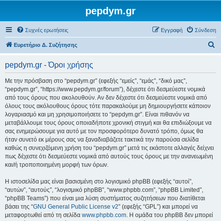
pepdym.gr
Συχνές ερωτήσεις
Εγγραφή
Σύνδεση
Α
Ευρετήριο Δ. Συζήτησης
ν
pepdym.gr - Όροι χρήσης
α
ζ
Με την πρόσβαση στο “pepdym.gr” (εφεξής “εμείς”, “εμάς”, “δικό μας”,
“pepdym.gr”, “https://www.pepdym.gr/forum”), δέχεστε ότι δεσμεύεστε νομικά
ή
από τους όρους που ακολουθούν. Αν δεν δέχεστε ότι δεσμεύεστε νομικά από
τ
όλους τους ακόλουθους όρους τότε παρακαλούμε μη δημιουργήσετε κάποιον
λογαριασμό και μη χρησιμοποιήσετε το “pepdym.gr”. Είναι πιθανόν να
η
μεταβάλλουμε τους όρους οποιαδήποτε χρονική στιγμή και θα επιδιώξουμε να
σ
σας ενημερώσουμε για αυτό με τον προσφορότερο δυνατό τρόπο, όμως θα
ήταν συνετό εκ μέρους σας να ξαναδιαβάζετε τακτικά την παρούσα σελίδα
η
καθώς η συνεχιζόμενη χρήση του “pepdym.gr” μετά τις εκάστοτε αλλαγές δείχνει
πως δέχεστε ότι δεσμεύεστε νομικά από αυτούς τους όρους με την ανανεωμένη
και/ή τροποποιημένη μορφή των όρων.
Η ιστοσελίδα μας είναι βασισμένη στο λογισμικό phpBB (εφεξής “αυτοί”,
“αυτών”, “αυτούς”, “λογισμικό phpBB”, “www.phpbb.com”, “phpBB Limited”,
“phpBB Teams”) που είναι μια λύση συστήματος συζητήσεων που διατίθεται
βάσει της “
GNU General Public License v2
” (εφεξής “GPL”) και μπορεί να
μεταφορτωθεί από τη σελίδα
www.phpbb.com
. Η ομάδα του phpBB δεν μπορεί