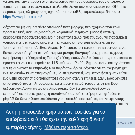
να ασκήσει την επιρροή στο περιεχόμενο και τους στόχους, τους οποίους ο
χρήστης με αυτό το λογισμικό ακολουθεί λόγω των κανονισμών του GPL. Για
περισσότερες πληροφορίες σχετικά με το phpBB, παρακαλούμε δείτε στο
https://www.phpbb.com/
.
Δέχεστε να μη δημοσιεύετε οποιασδήποτε μορφής περιεχόμενο που είναι
προσβλητικό, άσεμνο, χυδαίο, συκοφαντικό, περιέχον μίσος ή απειλή,
σεξουαλικά προσανατολισμένο ή οτιδήποτε άλλο που πιθανόν να παραβιάζει
νόμους είτε της χώρας σας, είτε της χώρας στην οποία φιλοξενείται το
“pepdym.gr”, είτε το Διεθνές Δίκαιο. Η δημοσίευση τέτοιου περιεχομένου είναι
δυνατόν να οδηγήσει στην άμεση και μόνιμη διαγραφή σας, με ταυτόχρονη
ενημέρωση της Υπηρεσίας Παροχής Υπηρεσιών Διαδικτύου που χρησιμοποιείτε
εφόσον κρίνουμε απαραίτητο. Η διεύθυνση IP κάθε δημοσίευσης καταγράφεται
για τη δυνατότητα επιβολής των παρόντων όρων. Δέχεστε ότι το “pepdym.gr”
έχει το δικαίωμα να απομακρύνει, να επεξεργαστεί, να μετακινήσει ή να κλείσει
ένα θέμα συζήτησης οποιαδήποτε χρονική στιγμή επιλέξει. Σαν μέλος δέχεστε
ότι οποιεσδήποτε πληροφορίες έχετε εισάγει αποθηκεύονται σε μια βάση
δεδομένων. Αν και αυτές οι πληροφορίες δεν θα αποκαλυφθούν σε
οποιονδήποτε τρίτο χωρίς τη συναίνεσή σας, ούτε το “pepdym.gr” ούτε το
phpBB θα θεωρηθούν υπεύθυνοι για οποιαδήποτε απόπειρα ηλεκτρονικής
εισβολής ή παραβίασης η οποία είναι δυνατόν να οδηγήσει σε απώλεια αυτών
των δεδομένων.
Αυτή η ιστοσελίδα χρησιμοποιεί cookies για να
επιβεβαιώσει ότι θα έχετε την καλύτερη δυνατή
Ευρετήριο Δ. Συζήτησης
Όλοι οι χρόνοι είναι
UTC+03:00
εμπειρία χρήσης.
Μάθετε περισσότερα
Δημιουργήθηκε από
phpBB
® Forum Software © phpBB Limited