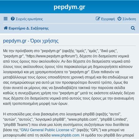
pepdym.gr
Συχνές ερωτήσεις
Εγγραφή
Σύνδεση
Α
Ευρετήριο Δ. Συζήτησης
ν
pepdym.gr - Όροι χρήσης
α
ζ
Με την πρόσβαση στο “pepdym.gr” (εφεξής “εμείς”, “εμάς”, “δικό μας”,
“pepdym.gr”, “https://www.pepdym.gr/forum”), δέχεστε ότι δεσμεύεστε νομικά
ή
από τους όρους που ακολουθούν. Αν δεν δέχεστε ότι δεσμεύεστε νομικά από
τ
όλους τους ακόλουθους όρους τότε παρακαλούμε μη δημιουργήσετε κάποιον
λογαριασμό και μη χρησιμοποιήσετε το “pepdym.gr”. Είναι πιθανόν να
η
μεταβάλλουμε τους όρους οποιαδήποτε χρονική στιγμή και θα επιδιώξουμε να
σ
σας ενημερώσουμε για αυτό με τον προσφορότερο δυνατό τρόπο, όμως θα
ήταν συνετό εκ μέρους σας να ξαναδιαβάζετε τακτικά την παρούσα σελίδα
η
καθώς η συνεχιζόμενη χρήση του “pepdym.gr” μετά τις εκάστοτε αλλαγές δείχνει
πως δέχεστε ότι δεσμεύεστε νομικά από αυτούς τους όρους με την ανανεωμένη
και/ή τροποποιημένη μορφή των όρων.
Η ιστοσελίδα μας είναι βασισμένη στο λογισμικό phpBB (εφεξής “αυτοί”,
“αυτών”, “αυτούς”, “λογισμικό phpBB”, “www.phpbb.com”, “phpBB Limited”,
“phpBB Teams”) που είναι μια λύση συστήματος συζητήσεων που διατίθεται
βάσει της “
GNU General Public License v2
” (εφεξής “GPL”) και μπορεί να
μεταφορτωθεί από τη σελίδα
www.phpbb.com
. Η ομάδα του phpBB δεν μπορεί