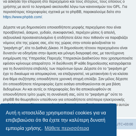
να ασκήσει την επιρροή στο περιεχόμενο και τους στόχους, τους οποίους ο
χρήστης με αυτό το λογισμικό ακολουθεί λόγω των κανονισμών του GPL. Για
περισσότερες πληροφορίες σχετικά με το phpBB, παρακαλούμε δείτε στο
https://www.phpbb.com/
.
Δέχεστε να μη δημοσιεύετε οποιασδήποτε μορφής περιεχόμενο που είναι
προσβλητικό, άσεμνο, χυδαίο, συκοφαντικό, περιέχον μίσος ή απειλή,
σεξουαλικά προσανατολισμένο ή οτιδήποτε άλλο που πιθανόν να παραβιάζει
νόμους είτε της χώρας σας, είτε της χώρας στην οποία φιλοξενείται το
“pepdym.gr”, είτε το Διεθνές Δίκαιο. Η δημοσίευση τέτοιου περιεχομένου είναι
δυνατόν να οδηγήσει στην άμεση και μόνιμη διαγραφή σας, με ταυτόχρονη
ενημέρωση της Υπηρεσίας Παροχής Υπηρεσιών Διαδικτύου που χρησιμοποιείτε
εφόσον κρίνουμε απαραίτητο. Η διεύθυνση IP κάθε δημοσίευσης καταγράφεται
για τη δυνατότητα επιβολής των παρόντων όρων. Δέχεστε ότι το “pepdym.gr”
έχει το δικαίωμα να απομακρύνει, να επεξεργαστεί, να μετακινήσει ή να κλείσει
ένα θέμα συζήτησης οποιαδήποτε χρονική στιγμή επιλέξει. Σαν μέλος δέχεστε
ότι οποιεσδήποτε πληροφορίες έχετε εισάγει αποθηκεύονται σε μια βάση
δεδομένων. Αν και αυτές οι πληροφορίες δεν θα αποκαλυφθούν σε
οποιονδήποτε τρίτο χωρίς τη συναίνεσή σας, ούτε το “pepdym.gr” ούτε το
phpBB θα θεωρηθούν υπεύθυνοι για οποιαδήποτε απόπειρα ηλεκτρονικής
εισβολής ή παραβίασης η οποία είναι δυνατόν να οδηγήσει σε απώλεια αυτών
των δεδομένων.
Αυτή η ιστοσελίδα χρησιμοποιεί cookies για να
επιβεβαιώσει ότι θα έχετε την καλύτερη δυνατή
Ευρετήριο Δ. Συζήτησης
Όλοι οι χρόνοι είναι
UTC+03:00
εμπειρία χρήσης.
Μάθετε περισσότερα
Δημιουργήθηκε από
phpBB
® Forum Software © phpBB Limited