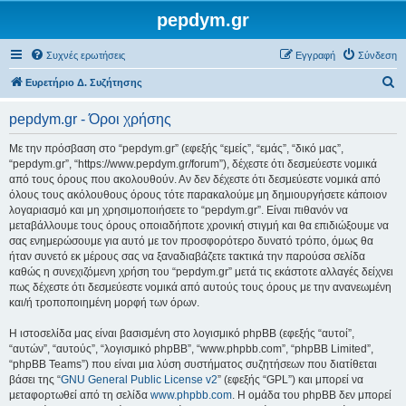
pepdym.gr
Συχνές ερωτήσεις
Εγγραφή
Σύνδεση
Α
Ευρετήριο Δ. Συζήτησης
ν
pepdym.gr - Όροι χρήσης
α
ζ
Με την πρόσβαση στο “pepdym.gr” (εφεξής “εμείς”, “εμάς”, “δικό μας”,
“pepdym.gr”, “https://www.pepdym.gr/forum”), δέχεστε ότι δεσμεύεστε νομικά
ή
από τους όρους που ακολουθούν. Αν δεν δέχεστε ότι δεσμεύεστε νομικά από
τ
όλους τους ακόλουθους όρους τότε παρακαλούμε μη δημιουργήσετε κάποιον
λογαριασμό και μη χρησιμοποιήσετε το “pepdym.gr”. Είναι πιθανόν να
η
μεταβάλλουμε τους όρους οποιαδήποτε χρονική στιγμή και θα επιδιώξουμε να
σ
σας ενημερώσουμε για αυτό με τον προσφορότερο δυνατό τρόπο, όμως θα
ήταν συνετό εκ μέρους σας να ξαναδιαβάζετε τακτικά την παρούσα σελίδα
η
καθώς η συνεχιζόμενη χρήση του “pepdym.gr” μετά τις εκάστοτε αλλαγές δείχνει
πως δέχεστε ότι δεσμεύεστε νομικά από αυτούς τους όρους με την ανανεωμένη
και/ή τροποποιημένη μορφή των όρων.
Η ιστοσελίδα μας είναι βασισμένη στο λογισμικό phpBB (εφεξής “αυτοί”,
“αυτών”, “αυτούς”, “λογισμικό phpBB”, “www.phpbb.com”, “phpBB Limited”,
“phpBB Teams”) που είναι μια λύση συστήματος συζητήσεων που διατίθεται
βάσει της “
GNU General Public License v2
” (εφεξής “GPL”) και μπορεί να
μεταφορτωθεί από τη σελίδα
www.phpbb.com
. Η ομάδα του phpBB δεν μπορεί