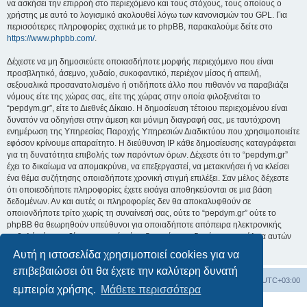
να ασκήσει την επιρροή στο περιεχόμενο και τους στόχους, τους οποίους ο
χρήστης με αυτό το λογισμικό ακολουθεί λόγω των κανονισμών του GPL. Για
περισσότερες πληροφορίες σχετικά με το phpBB, παρακαλούμε δείτε στο
https://www.phpbb.com/
.
Δέχεστε να μη δημοσιεύετε οποιασδήποτε μορφής περιεχόμενο που είναι
προσβλητικό, άσεμνο, χυδαίο, συκοφαντικό, περιέχον μίσος ή απειλή,
σεξουαλικά προσανατολισμένο ή οτιδήποτε άλλο που πιθανόν να παραβιάζει
νόμους είτε της χώρας σας, είτε της χώρας στην οποία φιλοξενείται το
“pepdym.gr”, είτε το Διεθνές Δίκαιο. Η δημοσίευση τέτοιου περιεχομένου είναι
δυνατόν να οδηγήσει στην άμεση και μόνιμη διαγραφή σας, με ταυτόχρονη
ενημέρωση της Υπηρεσίας Παροχής Υπηρεσιών Διαδικτύου που χρησιμοποιείτε
εφόσον κρίνουμε απαραίτητο. Η διεύθυνση IP κάθε δημοσίευσης καταγράφεται
για τη δυνατότητα επιβολής των παρόντων όρων. Δέχεστε ότι το “pepdym.gr”
έχει το δικαίωμα να απομακρύνει, να επεξεργαστεί, να μετακινήσει ή να κλείσει
ένα θέμα συζήτησης οποιαδήποτε χρονική στιγμή επιλέξει. Σαν μέλος δέχεστε
ότι οποιεσδήποτε πληροφορίες έχετε εισάγει αποθηκεύονται σε μια βάση
δεδομένων. Αν και αυτές οι πληροφορίες δεν θα αποκαλυφθούν σε
οποιονδήποτε τρίτο χωρίς τη συναίνεσή σας, ούτε το “pepdym.gr” ούτε το
phpBB θα θεωρηθούν υπεύθυνοι για οποιαδήποτε απόπειρα ηλεκτρονικής
εισβολής ή παραβίασης η οποία είναι δυνατόν να οδηγήσει σε απώλεια αυτών
των δεδομένων.
Αυτή η ιστοσελίδα χρησιμοποιεί cookies για να
επιβεβαιώσει ότι θα έχετε την καλύτερη δυνατή
Ευρετήριο Δ. Συζήτησης
Όλοι οι χρόνοι είναι
UTC+03:00
εμπειρία χρήσης.
Μάθετε περισσότερα
Δημιουργήθηκε από
phpBB
® Forum Software © phpBB Limited