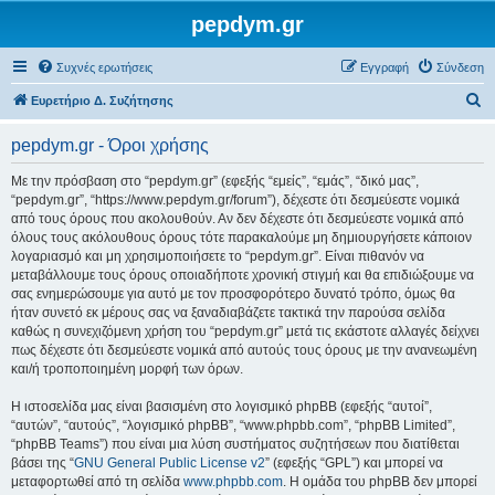
pepdym.gr
Συχνές ερωτήσεις
Εγγραφή
Σύνδεση
Α
Ευρετήριο Δ. Συζήτησης
ν
pepdym.gr - Όροι χρήσης
α
ζ
Με την πρόσβαση στο “pepdym.gr” (εφεξής “εμείς”, “εμάς”, “δικό μας”,
“pepdym.gr”, “https://www.pepdym.gr/forum”), δέχεστε ότι δεσμεύεστε νομικά
ή
από τους όρους που ακολουθούν. Αν δεν δέχεστε ότι δεσμεύεστε νομικά από
τ
όλους τους ακόλουθους όρους τότε παρακαλούμε μη δημιουργήσετε κάποιον
λογαριασμό και μη χρησιμοποιήσετε το “pepdym.gr”. Είναι πιθανόν να
η
μεταβάλλουμε τους όρους οποιαδήποτε χρονική στιγμή και θα επιδιώξουμε να
σ
σας ενημερώσουμε για αυτό με τον προσφορότερο δυνατό τρόπο, όμως θα
ήταν συνετό εκ μέρους σας να ξαναδιαβάζετε τακτικά την παρούσα σελίδα
η
καθώς η συνεχιζόμενη χρήση του “pepdym.gr” μετά τις εκάστοτε αλλαγές δείχνει
πως δέχεστε ότι δεσμεύεστε νομικά από αυτούς τους όρους με την ανανεωμένη
και/ή τροποποιημένη μορφή των όρων.
Η ιστοσελίδα μας είναι βασισμένη στο λογισμικό phpBB (εφεξής “αυτοί”,
“αυτών”, “αυτούς”, “λογισμικό phpBB”, “www.phpbb.com”, “phpBB Limited”,
“phpBB Teams”) που είναι μια λύση συστήματος συζητήσεων που διατίθεται
βάσει της “
GNU General Public License v2
” (εφεξής “GPL”) και μπορεί να
μεταφορτωθεί από τη σελίδα
www.phpbb.com
. Η ομάδα του phpBB δεν μπορεί