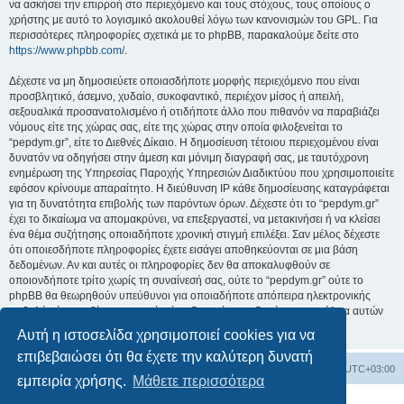
να ασκήσει την επιρροή στο περιεχόμενο και τους στόχους, τους οποίους ο
χρήστης με αυτό το λογισμικό ακολουθεί λόγω των κανονισμών του GPL. Για
περισσότερες πληροφορίες σχετικά με το phpBB, παρακαλούμε δείτε στο
https://www.phpbb.com/
.
Δέχεστε να μη δημοσιεύετε οποιασδήποτε μορφής περιεχόμενο που είναι
προσβλητικό, άσεμνο, χυδαίο, συκοφαντικό, περιέχον μίσος ή απειλή,
σεξουαλικά προσανατολισμένο ή οτιδήποτε άλλο που πιθανόν να παραβιάζει
νόμους είτε της χώρας σας, είτε της χώρας στην οποία φιλοξενείται το
“pepdym.gr”, είτε το Διεθνές Δίκαιο. Η δημοσίευση τέτοιου περιεχομένου είναι
δυνατόν να οδηγήσει στην άμεση και μόνιμη διαγραφή σας, με ταυτόχρονη
ενημέρωση της Υπηρεσίας Παροχής Υπηρεσιών Διαδικτύου που χρησιμοποιείτε
εφόσον κρίνουμε απαραίτητο. Η διεύθυνση IP κάθε δημοσίευσης καταγράφεται
για τη δυνατότητα επιβολής των παρόντων όρων. Δέχεστε ότι το “pepdym.gr”
έχει το δικαίωμα να απομακρύνει, να επεξεργαστεί, να μετακινήσει ή να κλείσει
ένα θέμα συζήτησης οποιαδήποτε χρονική στιγμή επιλέξει. Σαν μέλος δέχεστε
ότι οποιεσδήποτε πληροφορίες έχετε εισάγει αποθηκεύονται σε μια βάση
δεδομένων. Αν και αυτές οι πληροφορίες δεν θα αποκαλυφθούν σε
οποιονδήποτε τρίτο χωρίς τη συναίνεσή σας, ούτε το “pepdym.gr” ούτε το
phpBB θα θεωρηθούν υπεύθυνοι για οποιαδήποτε απόπειρα ηλεκτρονικής
εισβολής ή παραβίασης η οποία είναι δυνατόν να οδηγήσει σε απώλεια αυτών
των δεδομένων.
Αυτή η ιστοσελίδα χρησιμοποιεί cookies για να
επιβεβαιώσει ότι θα έχετε την καλύτερη δυνατή
Ευρετήριο Δ. Συζήτησης
Όλοι οι χρόνοι είναι
UTC+03:00
εμπειρία χρήσης.
Μάθετε περισσότερα
Δημιουργήθηκε από
phpBB
® Forum Software © phpBB Limited