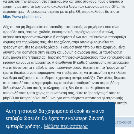
να ασκήσει την επιρροή στο περιεχόμενο και τους στόχους, τους οποίους ο
χρήστης με αυτό το λογισμικό ακολουθεί λόγω των κανονισμών του GPL. Για
περισσότερες πληροφορίες σχετικά με το phpBB, παρακαλούμε δείτε στο
https://www.phpbb.com/
.
Δέχεστε να μη δημοσιεύετε οποιασδήποτε μορφής περιεχόμενο που είναι
προσβλητικό, άσεμνο, χυδαίο, συκοφαντικό, περιέχον μίσος ή απειλή,
σεξουαλικά προσανατολισμένο ή οτιδήποτε άλλο που πιθανόν να παραβιάζει
νόμους είτε της χώρας σας, είτε της χώρας στην οποία φιλοξενείται το
“pepdym.gr”, είτε το Διεθνές Δίκαιο. Η δημοσίευση τέτοιου περιεχομένου είναι
δυνατόν να οδηγήσει στην άμεση και μόνιμη διαγραφή σας, με ταυτόχρονη
ενημέρωση της Υπηρεσίας Παροχής Υπηρεσιών Διαδικτύου που χρησιμοποιείτε
εφόσον κρίνουμε απαραίτητο. Η διεύθυνση IP κάθε δημοσίευσης καταγράφεται
για τη δυνατότητα επιβολής των παρόντων όρων. Δέχεστε ότι το “pepdym.gr”
έχει το δικαίωμα να απομακρύνει, να επεξεργαστεί, να μετακινήσει ή να κλείσει
ένα θέμα συζήτησης οποιαδήποτε χρονική στιγμή επιλέξει. Σαν μέλος δέχεστε
ότι οποιεσδήποτε πληροφορίες έχετε εισάγει αποθηκεύονται σε μια βάση
δεδομένων. Αν και αυτές οι πληροφορίες δεν θα αποκαλυφθούν σε
οποιονδήποτε τρίτο χωρίς τη συναίνεσή σας, ούτε το “pepdym.gr” ούτε το
phpBB θα θεωρηθούν υπεύθυνοι για οποιαδήποτε απόπειρα ηλεκτρονικής
εισβολής ή παραβίασης η οποία είναι δυνατόν να οδηγήσει σε απώλεια αυτών
των δεδομένων.
Αυτή η ιστοσελίδα χρησιμοποιεί cookies για να
επιβεβαιώσει ότι θα έχετε την καλύτερη δυνατή
Ευρετήριο Δ. Συζήτησης
Όλοι οι χρόνοι είναι
UTC+03:00
εμπειρία χρήσης.
Μάθετε περισσότερα
Δημιουργήθηκε από
phpBB
® Forum Software © phpBB Limited