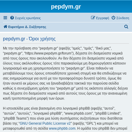
pepdym.gr
Συχνές ερωτήσεις
Εγγραφή
Σύνδεση
Α
Ευρετήριο Δ. Συζήτησης
ν
pepdym.gr - Όροι χρήσης
α
ζ
Με την πρόσβαση στο “pepdym.gr” (εφεξής “εμείς”, “εμάς”, “δικό μας”,
“pepdym.gr”, “https://www.pepdym.gr/forum”), δέχεστε ότι δεσμεύεστε νομικά
ή
από τους όρους που ακολουθούν. Αν δεν δέχεστε ότι δεσμεύεστε νομικά από
τ
όλους τους ακόλουθους όρους τότε παρακαλούμε μη δημιουργήσετε κάποιον
λογαριασμό και μη χρησιμοποιήσετε το “pepdym.gr”. Είναι πιθανόν να
η
μεταβάλλουμε τους όρους οποιαδήποτε χρονική στιγμή και θα επιδιώξουμε να
σ
σας ενημερώσουμε για αυτό με τον προσφορότερο δυνατό τρόπο, όμως θα
ήταν συνετό εκ μέρους σας να ξαναδιαβάζετε τακτικά την παρούσα σελίδα
η
καθώς η συνεχιζόμενη χρήση του “pepdym.gr” μετά τις εκάστοτε αλλαγές δείχνει
πως δέχεστε ότι δεσμεύεστε νομικά από αυτούς τους όρους με την ανανεωμένη
και/ή τροποποιημένη μορφή των όρων.
Η ιστοσελίδα μας είναι βασισμένη στο λογισμικό phpBB (εφεξής “αυτοί”,
“αυτών”, “αυτούς”, “λογισμικό phpBB”, “www.phpbb.com”, “phpBB Limited”,
“phpBB Teams”) που είναι μια λύση συστήματος συζητήσεων που διατίθεται
βάσει της “
GNU General Public License v2
” (εφεξής “GPL”) και μπορεί να
μεταφορτωθεί από τη σελίδα
www.phpbb.com
. Η ομάδα του phpBB δεν μπορεί