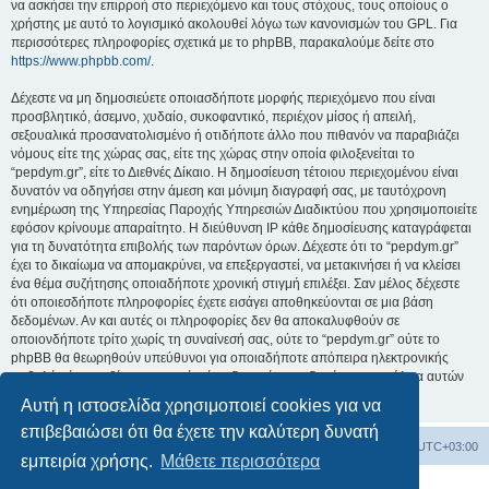
να ασκήσει την επιρροή στο περιεχόμενο και τους στόχους, τους οποίους ο
χρήστης με αυτό το λογισμικό ακολουθεί λόγω των κανονισμών του GPL. Για
περισσότερες πληροφορίες σχετικά με το phpBB, παρακαλούμε δείτε στο
https://www.phpbb.com/
.
Δέχεστε να μη δημοσιεύετε οποιασδήποτε μορφής περιεχόμενο που είναι
προσβλητικό, άσεμνο, χυδαίο, συκοφαντικό, περιέχον μίσος ή απειλή,
σεξουαλικά προσανατολισμένο ή οτιδήποτε άλλο που πιθανόν να παραβιάζει
νόμους είτε της χώρας σας, είτε της χώρας στην οποία φιλοξενείται το
“pepdym.gr”, είτε το Διεθνές Δίκαιο. Η δημοσίευση τέτοιου περιεχομένου είναι
δυνατόν να οδηγήσει στην άμεση και μόνιμη διαγραφή σας, με ταυτόχρονη
ενημέρωση της Υπηρεσίας Παροχής Υπηρεσιών Διαδικτύου που χρησιμοποιείτε
εφόσον κρίνουμε απαραίτητο. Η διεύθυνση IP κάθε δημοσίευσης καταγράφεται
για τη δυνατότητα επιβολής των παρόντων όρων. Δέχεστε ότι το “pepdym.gr”
έχει το δικαίωμα να απομακρύνει, να επεξεργαστεί, να μετακινήσει ή να κλείσει
ένα θέμα συζήτησης οποιαδήποτε χρονική στιγμή επιλέξει. Σαν μέλος δέχεστε
ότι οποιεσδήποτε πληροφορίες έχετε εισάγει αποθηκεύονται σε μια βάση
δεδομένων. Αν και αυτές οι πληροφορίες δεν θα αποκαλυφθούν σε
οποιονδήποτε τρίτο χωρίς τη συναίνεσή σας, ούτε το “pepdym.gr” ούτε το
phpBB θα θεωρηθούν υπεύθυνοι για οποιαδήποτε απόπειρα ηλεκτρονικής
εισβολής ή παραβίασης η οποία είναι δυνατόν να οδηγήσει σε απώλεια αυτών
των δεδομένων.
Αυτή η ιστοσελίδα χρησιμοποιεί cookies για να
επιβεβαιώσει ότι θα έχετε την καλύτερη δυνατή
Ευρετήριο Δ. Συζήτησης
Όλοι οι χρόνοι είναι
UTC+03:00
εμπειρία χρήσης.
Μάθετε περισσότερα
Δημιουργήθηκε από
phpBB
® Forum Software © phpBB Limited