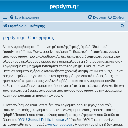
pepdym.gr
Συχνές ερωτήσεις
Εγγραφή
Σύνδεση
Α
Ευρετήριο Δ. Συζήτησης
ν
pepdym.gr - Όροι χρήσης
α
ζ
Με την πρόσβαση στο “pepdym.gr” (εφεξής “εμείς”, “εμάς”, “δικό μας”,
“pepdym.gr”, “https://www.pepdym.gr/forum”), δέχεστε ότι δεσμεύεστε νομικά
ή
από τους όρους που ακολουθούν. Αν δεν δέχεστε ότι δεσμεύεστε νομικά από
τ
όλους τους ακόλουθους όρους τότε παρακαλούμε μη δημιουργήσετε κάποιον
λογαριασμό και μη χρησιμοποιήσετε το “pepdym.gr”. Είναι πιθανόν να
η
μεταβάλλουμε τους όρους οποιαδήποτε χρονική στιγμή και θα επιδιώξουμε να
σ
σας ενημερώσουμε για αυτό με τον προσφορότερο δυνατό τρόπο, όμως θα
ήταν συνετό εκ μέρους σας να ξαναδιαβάζετε τακτικά την παρούσα σελίδα
η
καθώς η συνεχιζόμενη χρήση του “pepdym.gr” μετά τις εκάστοτε αλλαγές δείχνει
πως δέχεστε ότι δεσμεύεστε νομικά από αυτούς τους όρους με την ανανεωμένη
και/ή τροποποιημένη μορφή των όρων.
Η ιστοσελίδα μας είναι βασισμένη στο λογισμικό phpBB (εφεξής “αυτοί”,
“αυτών”, “αυτούς”, “λογισμικό phpBB”, “www.phpbb.com”, “phpBB Limited”,
“phpBB Teams”) που είναι μια λύση συστήματος συζητήσεων που διατίθεται
βάσει της “
GNU General Public License v2
” (εφεξής “GPL”) και μπορεί να
μεταφορτωθεί από τη σελίδα
www.phpbb.com
. Η ομάδα του phpBB δεν μπορεί