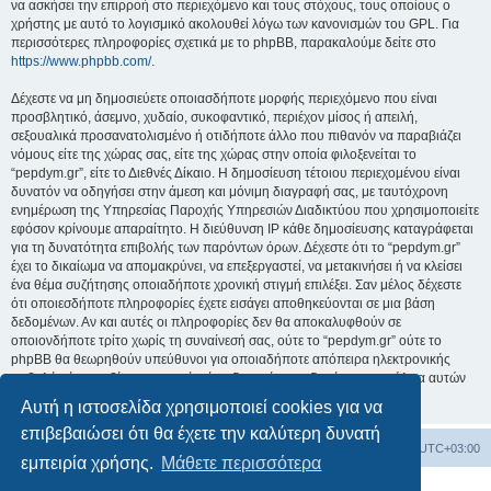
να ασκήσει την επιρροή στο περιεχόμενο και τους στόχους, τους οποίους ο
χρήστης με αυτό το λογισμικό ακολουθεί λόγω των κανονισμών του GPL. Για
περισσότερες πληροφορίες σχετικά με το phpBB, παρακαλούμε δείτε στο
https://www.phpbb.com/
.
Δέχεστε να μη δημοσιεύετε οποιασδήποτε μορφής περιεχόμενο που είναι
προσβλητικό, άσεμνο, χυδαίο, συκοφαντικό, περιέχον μίσος ή απειλή,
σεξουαλικά προσανατολισμένο ή οτιδήποτε άλλο που πιθανόν να παραβιάζει
νόμους είτε της χώρας σας, είτε της χώρας στην οποία φιλοξενείται το
“pepdym.gr”, είτε το Διεθνές Δίκαιο. Η δημοσίευση τέτοιου περιεχομένου είναι
δυνατόν να οδηγήσει στην άμεση και μόνιμη διαγραφή σας, με ταυτόχρονη
ενημέρωση της Υπηρεσίας Παροχής Υπηρεσιών Διαδικτύου που χρησιμοποιείτε
εφόσον κρίνουμε απαραίτητο. Η διεύθυνση IP κάθε δημοσίευσης καταγράφεται
για τη δυνατότητα επιβολής των παρόντων όρων. Δέχεστε ότι το “pepdym.gr”
έχει το δικαίωμα να απομακρύνει, να επεξεργαστεί, να μετακινήσει ή να κλείσει
ένα θέμα συζήτησης οποιαδήποτε χρονική στιγμή επιλέξει. Σαν μέλος δέχεστε
ότι οποιεσδήποτε πληροφορίες έχετε εισάγει αποθηκεύονται σε μια βάση
δεδομένων. Αν και αυτές οι πληροφορίες δεν θα αποκαλυφθούν σε
οποιονδήποτε τρίτο χωρίς τη συναίνεσή σας, ούτε το “pepdym.gr” ούτε το
phpBB θα θεωρηθούν υπεύθυνοι για οποιαδήποτε απόπειρα ηλεκτρονικής
εισβολής ή παραβίασης η οποία είναι δυνατόν να οδηγήσει σε απώλεια αυτών
των δεδομένων.
Αυτή η ιστοσελίδα χρησιμοποιεί cookies για να
επιβεβαιώσει ότι θα έχετε την καλύτερη δυνατή
Ευρετήριο Δ. Συζήτησης
Όλοι οι χρόνοι είναι
UTC+03:00
εμπειρία χρήσης.
Μάθετε περισσότερα
Δημιουργήθηκε από
phpBB
® Forum Software © phpBB Limited