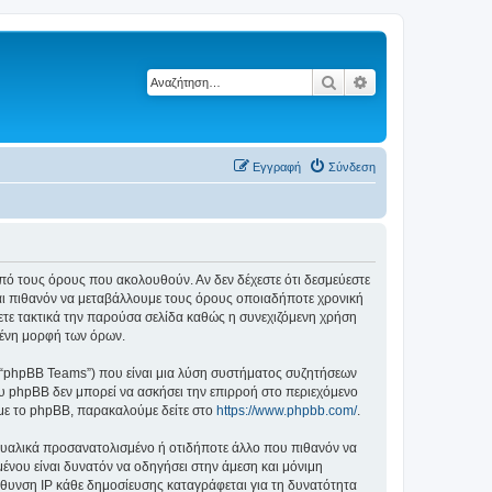
Αναζήτηση
Ειδική αναζήτηση
Εγγραφή
Σύνδεση
ά από τους όρους που ακολουθούν. Αν δεν δέχεστε ότι δεσμεύεστε
αι πιθανόν να μεταβάλλουμε τους όρους οποιαδήποτε χρονική
ετε τακτικά την παρούσα σελίδα καθώς η συνεχιζόμενη χρήση
ημένη μορφή των όρων.
”, “phpBB Teams”) που είναι μια λύση συστήματος συζητήσεων
υ phpBB δεν μπορεί να ασκήσει την επιρροή στο περιεχόμενο
 με το phpBB, παρακαλούμε δείτε στο
https://www.phpbb.com/
.
ξουαλικά προσανατολισμένο ή οτιδήποτε άλλο που πιθανόν να
ομένου είναι δυνατόν να οδηγήσει στην άμεση και μόνιμη
θυνση IP κάθε δημοσίευσης καταγράφεται για τη δυνατότητα