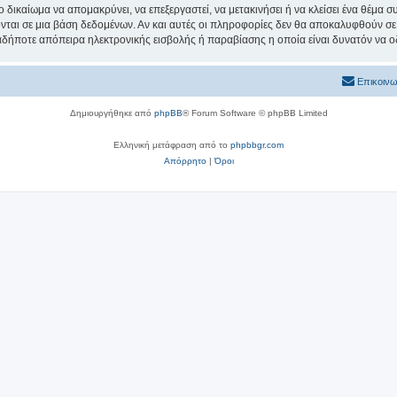
ο δικαίωμα να απομακρύνει, να επεξεργαστεί, να μετακινήσει ή να κλείσει ένα θέμα 
νται σε μια βάση δεδομένων. Αν και αυτές οι πληροφορίες δεν θα αποκαλυφθούν σε 
δήποτε απόπειρα ηλεκτρονικής εισβολής ή παραβίασης η οποία είναι δυνατόν να ο
Επικοινω
Δημιουργήθηκε από
phpBB
® Forum Software © phpBB Limited
Ελληνική μετάφραση από το
phpbbgr.com
Απόρρητο
|
Όροι