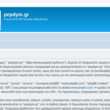
pepdym.gr
Forum ΕΥΔ ΠΕΠ Δυτικής Μακεδονίας
ό μας”, “pepdym.gr”, “https://www.pepdym.gr/forum”), δέχεστε ότι δεσμεύεστε νομικ
 δημιουργήσετε κάποιον λογαριασμό και μη χρησιμοποιήσετε το “pepdym.gr”. Είν
ον προσφορότερο δυνατό τρόπο, όμως θα ήταν συνετό εκ μέρους σας να ξαναδιαβάζ
ε ότι δεσμεύεστε νομικά από αυτούς τους όρους με την ανανεωμένη και/ή τροποποι
 “αυτοί”, “αυτών”, “αυτούς”, “λογισμικό phpBB”, “www.phpbb.com”, “phpBB Limited
εξής “GPL”) και μπορεί να μεταφορτωθεί από τη σελίδα
www.phpbb.com
. Η ομάδα το
κό ακολουθεί λόγω των κανονισμών του GPL. Για περισσότερες πληροφορίες σχετικά
ου είναι προσβλητικό, άσεμνο, χυδαίο, συκοφαντικό, περιέχον μίσος ή απειλή, σε
α φιλοξενείται το “pepdym.gr”, είτε το Διεθνές Δίκαιο. Η δημοσίευση τέτοιου περιεχ
ς Υπηρεσιών Διαδικτύου που χρησιμοποιείτε εφόσον κρίνουμε απαραίτητο. Η διεύ