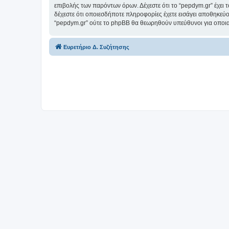
επιβολής των παρόντων όρων. Δέχεστε ότι το “pepdym.gr” έχει τ
δέχεστε ότι οποιεσδήποτε πληροφορίες έχετε εισάγει αποθηκεύο
“pepdym.gr” ούτε το phpBB θα θεωρηθούν υπεύθυνοι για οποια
Ευρετήριο Δ. Συζήτησης