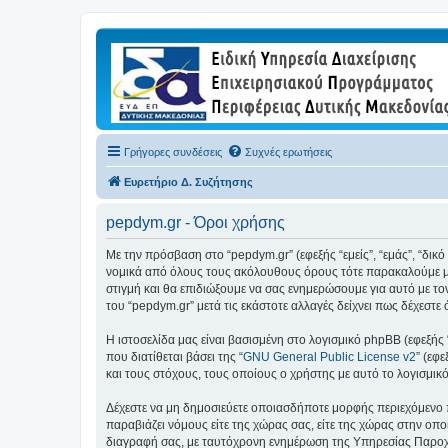
Γρήγορες συνδέσεις
Συχνές ερωτήσεις
Ευρετήριο Δ. Συζήτησης
pepdym.gr - Όροι χρήσης
Με την πρόσβαση στο “pepdym.gr” (εφεξής “εμείς”, “εμάς”, “δικ
νομικά από όλους τους ακόλουθους όρους τότε παρακαλούμε μη
στιγμή και θα επιδιώξουμε να σας ενημερώσουμε για αυτό με τ
του “pepdym.gr” μετά τις εκάστοτε αλλαγές δείχνει πως δέχεστ
Η ιστοσελίδα μας είναι βασισμένη στο λογισμικό phpBB (εφεξής
που διατίθεται βάσει της “
GNU General Public License v2
” (εφ
και τους στόχους, τους οποίους ο χρήστης με αυτό το λογισμι
Δέχεστε να μη δημοσιεύετε οποιασδήποτε μορφής περιεχόμενο π
παραβιάζει νόμους είτε της χώρας σας, είτε της χώρας στην οποί
διαγραφή σας, με ταυτόχρονη ενημέρωση της Υπηρεσίας Παροχή