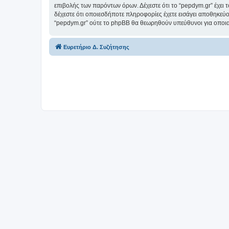
επιβολής των παρόντων όρων. Δέχεστε ότι το “pepdym.gr” έχει τ
δέχεστε ότι οποιεσδήποτε πληροφορίες έχετε εισάγει αποθηκεύο
“pepdym.gr” ούτε το phpBB θα θεωρηθούν υπεύθυνοι για οποια
Ευρετήριο Δ. Συζήτησης