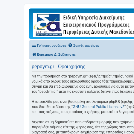
Γρήγορες συνδέσεις
Συχνές ερωτήσεις
Ευρετήριο Δ. Συζήτησης
pepdym.gr - Όροι χρήσης
Με την πρόσβαση στο “pepdym.gr” (εφεξής “εμείς”, “εμάς”, “δικ
νομικά από όλους τους ακόλουθους όρους τότε παρακαλούμε μη
στιγμή και θα επιδιώξουμε να σας ενημερώσουμε για αυτό με τ
του “pepdym.gr” μετά τις εκάστοτε αλλαγές δείχνει πως δέχεστ
Η ιστοσελίδα μας είναι βασισμένη στο λογισμικό phpBB (εφεξής
που διατίθεται βάσει της “
GNU General Public License v2
” (εφ
και τους στόχους, τους οποίους ο χρήστης με αυτό το λογισμι
Δέχεστε να μη δημοσιεύετε οποιασδήποτε μορφής περιεχόμενο π
παραβιάζει νόμους είτε της χώρας σας, είτε της χώρας στην οποί
διαγραφή σας, με ταυτόχρονη ενημέρωση της Υπηρεσίας Παροχή