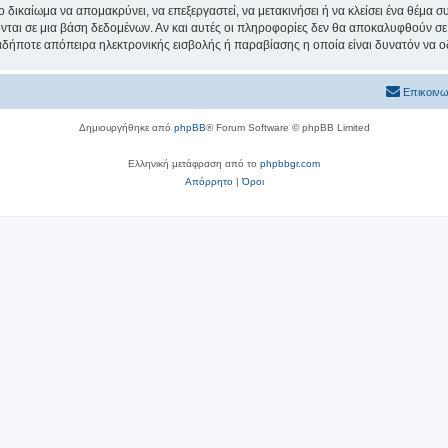
ο δικαίωμα να απομακρύνει, να επεξεργαστεί, να μετακινήσει ή να κλείσει ένα θέμα 
νται σε μια βάση δεδομένων. Αν και αυτές οι πληροφορίες δεν θα αποκαλυφθούν σε 
δήποτε απόπειρα ηλεκτρονικής εισβολής ή παραβίασης η οποία είναι δυνατόν να ο
Επικοινω
Δημιουργήθηκε από
phpBB
® Forum Software © phpBB Limited
Ελληνική μετάφραση από το
phpbbgr.com
Απόρρητο
|
Όροι