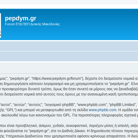
pepdym.gr
Forum ΕΥΔ ΠΕΠ Δυτικής Μακεδονίας
ό μας”, “pepdym.gr”, “https://www.pepdym.gr/forum”), δέχεστε ότι δεσμεύεστε νομικ
 δημιουργήσετε κάποιον λογαριασμό και μη χρησιμοποιήσετε το “pepdym.gr”. Είν
ον προσφορότερο δυνατό τρόπο, όμως θα ήταν συνετό εκ μέρους σας να ξαναδιαβάζ
ε ότι δεσμεύεστε νομικά από αυτούς τους όρους με την ανανεωμένη και/ή τροποποι
 “αυτοί”, “αυτών”, “αυτούς”, “λογισμικό phpBB”, “www.phpbb.com”, “phpBB Limited
εξής “GPL”) και μπορεί να μεταφορτωθεί από τη σελίδα
www.phpbb.com
. Η ομάδα το
κό ακολουθεί λόγω των κανονισμών του GPL. Για περισσότερες πληροφορίες σχετικά
ου είναι προσβλητικό, άσεμνο, χυδαίο, συκοφαντικό, περιέχον μίσος ή απειλή, σε
α φιλοξενείται το “pepdym.gr”, είτε το Διεθνές Δίκαιο. Η δημοσίευση τέτοιου περιεχ
ς Υπηρεσιών Διαδικτύου που χρησιμοποιείτε εφόσον κρίνουμε απαραίτητο. Η διεύ