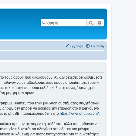
Αναζήτηση
Ειδική αναζήτηση
Εγγραφή
Σύνδεση
ά από τους όρους που ακολουθούν. Αν δεν δέχεστε ότι δεσμεύεστε
αι πιθανόν να μεταβάλλουμε τους όρους οποιαδήποτε χρονική
ετε τακτικά την παρούσα σελίδα καθώς η συνεχιζόμενη χρήση
ημένη μορφή των όρων.
”, “phpBB Teams”) που είναι μια λύση συστήματος συζητήσεων
υ phpBB δεν μπορεί να ασκήσει την επιρροή στο περιεχόμενο
 με το phpBB, παρακαλούμε δείτε στο
https://www.phpbb.com/
.
ξουαλικά προσανατολισμένο ή οτιδήποτε άλλο που πιθανόν να
ομένου είναι δυνατόν να οδηγήσει στην άμεση και μόνιμη
θυνση IP κάθε δημοσίευσης καταγράφεται για τη δυνατότητα