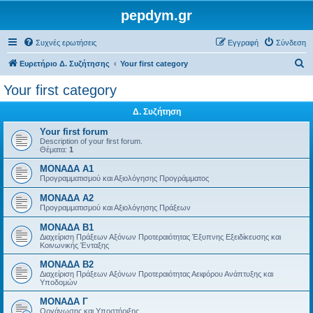
pepdym.gr
Συχνές ερωτήσεις
Εγγραφή
Σύνδεση
Α
Ευρετήριο Δ. Συζήτησης
Your first category
ν
Your first category
α
Δ. Συζήτηση
ζ
ή
Your first forum
Description of your first forum.
τ
Θέματα:
1
η
ΜΟΝΑΔΑ Α1
Προγραμματισμού και Αξιολόγησης Προγράμματος
σ
ΜΟΝΑΔΑ Α2
η
Προγραμματισμού και Αξιολόγησης Πράξεων
ΜΟΝΑΔΑ Β1
Διαχείριση Πράξεων Αξόνων Προτεραιότητας Έξυπνης Εξειδίκευσης και
Κοινωνικής Ένταξης
ΜΟΝΑΔΑ Β2
Διαχείριση Πράξεων Αξόνων Προτεραιότητας Αειφόρου Ανάπτυξης και
Υποδομών
ΜΟΝΑΔΑ Γ
Οργάνωσης και Υποστήριξης