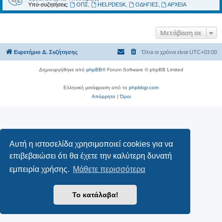
Υπο-συζητήσεις:
ΟΠΣ
,
HELPDESK
,
ΟΔΗΓΙΕΣ
,
ΑΡΧΕΙΑ
Μετάβαση σε
Ευρετήριο Δ. Συζήτησης
Όλοι οι χρόνοι είναι
UTC+03:00
Δημιουργήθηκε από
phpBB
® Forum Software © phpBB Limited
Ελληνική μετάφραση από το
phpbbgr.com
Απόρρητο
|
Όροι
Αυτή η ιστοσελίδα χρησιμοποιεί cookies για να
επιβεβαιώσει ότι θα έχετε την καλύτερη δυνατή
εμπειρία χρήσης.
Μάθετε περισσότερα
Το κατάλαβα!