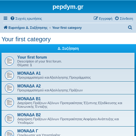
pepdym.gr
Συχνές ερωτήσεις
Εγγραφή
Σύνδεση
Α
Ευρετήριο Δ. Συζήτησης
Your first category
ν
Your first category
α
Δ. Συζήτηση
ζ
ή
Your first forum
Description of your first forum.
τ
Θέματα:
1
η
ΜΟΝΑΔΑ Α1
Προγραμματισμού και Αξιολόγησης Προγράμματος
σ
ΜΟΝΑΔΑ Α2
η
Προγραμματισμού και Αξιολόγησης Πράξεων
ΜΟΝΑΔΑ Β1
Διαχείριση Πράξεων Αξόνων Προτεραιότητας Έξυπνης Εξειδίκευσης και
Κοινωνικής Ένταξης
ΜΟΝΑΔΑ Β2
Διαχείριση Πράξεων Αξόνων Προτεραιότητας Αειφόρου Ανάπτυξης και
Υποδομών
ΜΟΝΑΔΑ Γ
Οργάνωσης και Υποστήριξης