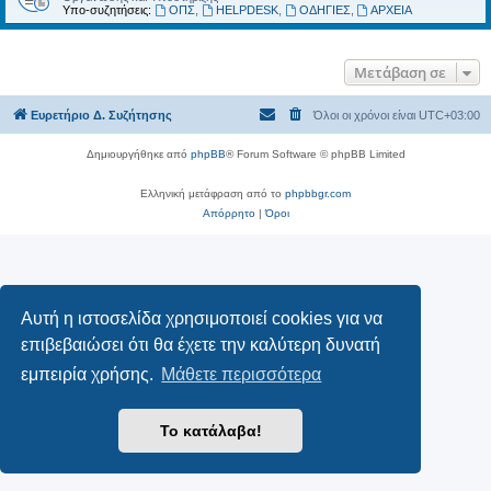
Υπο-συζητήσεις:
ΟΠΣ
,
HELPDESK
,
ΟΔΗΓΙΕΣ
,
ΑΡΧΕΙΑ
Μετάβαση σε
Ευρετήριο Δ. Συζήτησης
Όλοι οι χρόνοι είναι
UTC+03:00
Δημιουργήθηκε από
phpBB
® Forum Software © phpBB Limited
Ελληνική μετάφραση από το
phpbbgr.com
Απόρρητο
|
Όροι
Αυτή η ιστοσελίδα χρησιμοποιεί cookies για να
επιβεβαιώσει ότι θα έχετε την καλύτερη δυνατή
εμπειρία χρήσης.
Μάθετε περισσότερα
Το κατάλαβα!