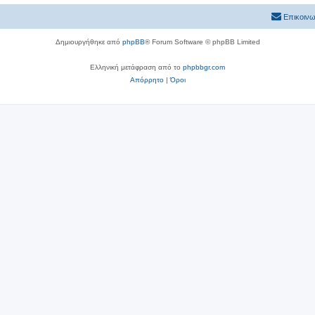
Επικοινω
Δημιουργήθηκε από
phpBB
® Forum Software © phpBB Limited
Ελληνική μετάφραση από το
phpbbgr.com
Απόρρητο
|
Όροι