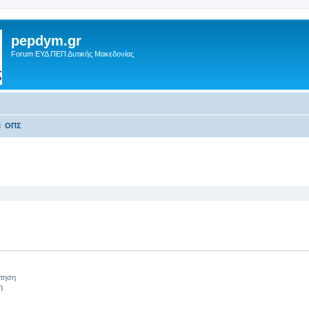
pepdym.gr
Forum ΕΥΔ ΠΕΠ Δυτικής Μακεδονίας
ΟΠΣ
 αναζήτηση
ήτηση
η