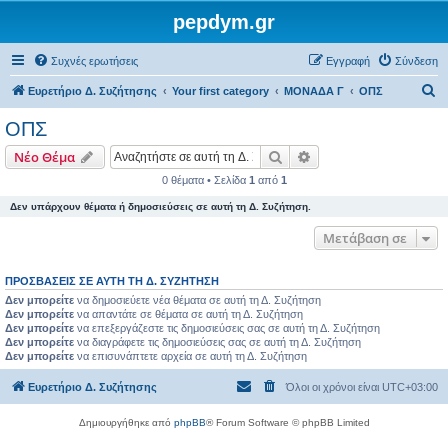
pepdym.gr
Συχνές ερωτήσεις
Εγγραφή
Σύνδεση
Α
Ευρετήριο Δ. Συζήτησης
Your first category
ΜΟΝΑΔΑ Γ
ΟΠΣ
ν
ΟΠΣ
α
Αναζήτηση
Ειδική αναζήτηση
Νέο Θέμα
ζ
0 θέματα • Σελίδα
1
από
1
ή
Δεν υπάρχουν θέματα ή δημοσιεύσεις σε αυτή τη Δ. Συζήτηση.
τ
η
Μετάβαση σε
σ
ΠΡΟΣΒΆΣΕΙΣ ΣΕ ΑΥΤΉ ΤΗ Δ. ΣΥΖΉΤΗΣΗ
η
Δεν μπορείτε
να δημοσιεύετε νέα θέματα σε αυτή τη Δ. Συζήτηση
Δεν μπορείτε
να απαντάτε σε θέματα σε αυτή τη Δ. Συζήτηση
Δεν μπορείτε
να επεξεργάζεστε τις δημοσιεύσεις σας σε αυτή τη Δ. Συζήτηση
Δεν μπορείτε
να διαγράφετε τις δημοσιεύσεις σας σε αυτή τη Δ. Συζήτηση
Δεν μπορείτε
να επισυνάπτετε αρχεία σε αυτή τη Δ. Συζήτηση
Ευρετήριο Δ. Συζήτησης
Όλοι οι χρόνοι είναι
UTC+03:00
Δημιουργήθηκε από
phpBB
® Forum Software © phpBB Limited