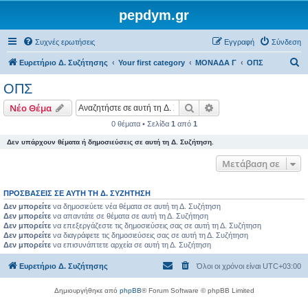
pepdym.gr
Συχνές ερωτήσεις
Εγγραφή
Σύνδεση
Α
Ευρετήριο Δ. Συζήτησης
Your first category
ΜΟΝΑΔΑ Γ
ΟΠΣ
ν
ΟΠΣ
α
Αναζήτηση
Ειδική αναζήτηση
Νέο Θέμα
ζ
0 θέματα • Σελίδα
1
από
1
ή
Δεν υπάρχουν θέματα ή δημοσιεύσεις σε αυτή τη Δ. Συζήτηση.
τ
η
Μετάβαση σε
σ
ΠΡΟΣΒΆΣΕΙΣ ΣΕ ΑΥΤΉ ΤΗ Δ. ΣΥΖΉΤΗΣΗ
η
Δεν μπορείτε
να δημοσιεύετε νέα θέματα σε αυτή τη Δ. Συζήτηση
Δεν μπορείτε
να απαντάτε σε θέματα σε αυτή τη Δ. Συζήτηση
Δεν μπορείτε
να επεξεργάζεστε τις δημοσιεύσεις σας σε αυτή τη Δ. Συζήτηση
Δεν μπορείτε
να διαγράφετε τις δημοσιεύσεις σας σε αυτή τη Δ. Συζήτηση
Δεν μπορείτε
να επισυνάπτετε αρχεία σε αυτή τη Δ. Συζήτηση
Ευρετήριο Δ. Συζήτησης
Όλοι οι χρόνοι είναι
UTC+03:00
Δημιουργήθηκε από
phpBB
® Forum Software © phpBB Limited