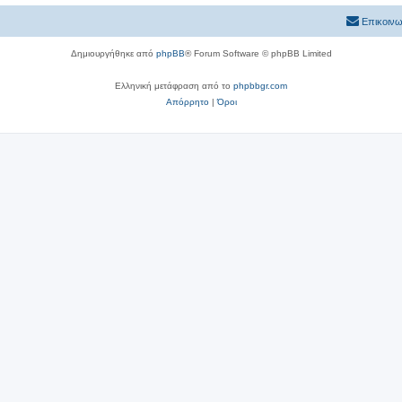
Επικοινω
Δημιουργήθηκε από
phpBB
® Forum Software © phpBB Limited
Ελληνική μετάφραση από το
phpbbgr.com
Απόρρητο
|
Όροι