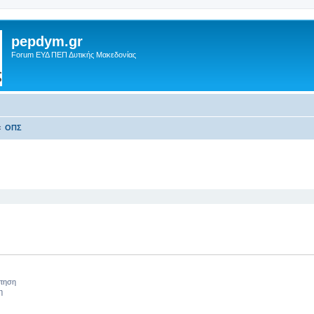
pepdym.gr
Forum ΕΥΔ ΠΕΠ Δυτικής Μακεδονίας
ΟΠΣ
 αναζήτηση
ήτηση
η