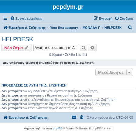
pepdym.gr
Συχνές ερωτήσεις
Εγγραφή
Σύνδεση
Α
Ευρετήριο Δ. Συζήτησης
Your first category
ΜΟΝΑΔΑ Γ
HELPDESK
ν
HELPDESK
α
Αναζήτηση
Ειδική αναζήτηση
Νέο Θέμα
ζ
0 θέματα • Σελίδα
1
από
1
ή
Δεν υπάρχουν θέματα ή δημοσιεύσεις σε αυτή τη Δ. Συζήτηση.
τ
η
Μετάβαση σε
σ
ΠΡΟΣΒΆΣΕΙΣ ΣΕ ΑΥΤΉ ΤΗ Δ. ΣΥΖΉΤΗΣΗ
η
Δεν μπορείτε
να δημοσιεύετε νέα θέματα σε αυτή τη Δ. Συζήτηση
Δεν μπορείτε
να απαντάτε σε θέματα σε αυτή τη Δ. Συζήτηση
Δεν μπορείτε
να επεξεργάζεστε τις δημοσιεύσεις σας σε αυτή τη Δ. Συζήτηση
Δεν μπορείτε
να διαγράφετε τις δημοσιεύσεις σας σε αυτή τη Δ. Συζήτηση
Δεν μπορείτε
να επισυνάπτετε αρχεία σε αυτή τη Δ. Συζήτηση
Ευρετήριο Δ. Συζήτησης
Όλοι οι χρόνοι είναι
UTC+03:00
Δημιουργήθηκε από
phpBB
® Forum Software © phpBB Limited