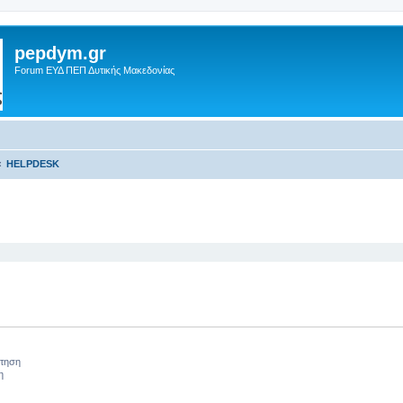
pepdym.gr
Forum ΕΥΔ ΠΕΠ Δυτικής Μακεδονίας
HELPDESK
 αναζήτηση
ήτηση
η