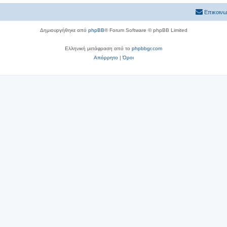
Επικοινω
Δημιουργήθηκε από
phpBB
® Forum Software © phpBB Limited
Ελληνική μετάφραση από το
phpbbgr.com
Απόρρητο
|
Όροι