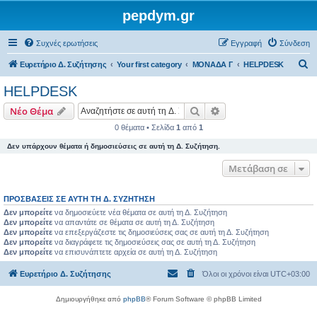
pepdym.gr
Συχνές ερωτήσεις
Εγγραφή
Σύνδεση
Α
Ευρετήριο Δ. Συζήτησης
Your first category
ΜΟΝΑΔΑ Γ
HELPDESK
ν
HELPDESK
α
Αναζήτηση
Ειδική αναζήτηση
Νέο Θέμα
ζ
0 θέματα • Σελίδα
1
από
1
ή
Δεν υπάρχουν θέματα ή δημοσιεύσεις σε αυτή τη Δ. Συζήτηση.
τ
η
Μετάβαση σε
σ
ΠΡΟΣΒΆΣΕΙΣ ΣΕ ΑΥΤΉ ΤΗ Δ. ΣΥΖΉΤΗΣΗ
η
Δεν μπορείτε
να δημοσιεύετε νέα θέματα σε αυτή τη Δ. Συζήτηση
Δεν μπορείτε
να απαντάτε σε θέματα σε αυτή τη Δ. Συζήτηση
Δεν μπορείτε
να επεξεργάζεστε τις δημοσιεύσεις σας σε αυτή τη Δ. Συζήτηση
Δεν μπορείτε
να διαγράφετε τις δημοσιεύσεις σας σε αυτή τη Δ. Συζήτηση
Δεν μπορείτε
να επισυνάπτετε αρχεία σε αυτή τη Δ. Συζήτηση
Ευρετήριο Δ. Συζήτησης
Όλοι οι χρόνοι είναι
UTC+03:00
Δημιουργήθηκε από
phpBB
® Forum Software © phpBB Limited