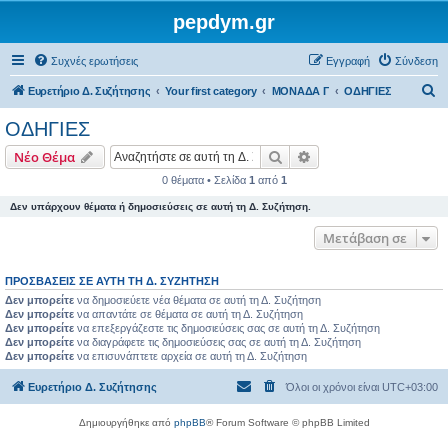
pepdym.gr
Συχνές ερωτήσεις
Εγγραφή
Σύνδεση
Α
Ευρετήριο Δ. Συζήτησης
Your first category
ΜΟΝΑΔΑ Γ
ΟΔΗΓΙΕΣ
ν
ΟΔΗΓΙΕΣ
α
Αναζήτηση
Ειδική αναζήτηση
Νέο Θέμα
ζ
0 θέματα • Σελίδα
1
από
1
ή
Δεν υπάρχουν θέματα ή δημοσιεύσεις σε αυτή τη Δ. Συζήτηση.
τ
η
Μετάβαση σε
σ
ΠΡΟΣΒΆΣΕΙΣ ΣΕ ΑΥΤΉ ΤΗ Δ. ΣΥΖΉΤΗΣΗ
η
Δεν μπορείτε
να δημοσιεύετε νέα θέματα σε αυτή τη Δ. Συζήτηση
Δεν μπορείτε
να απαντάτε σε θέματα σε αυτή τη Δ. Συζήτηση
Δεν μπορείτε
να επεξεργάζεστε τις δημοσιεύσεις σας σε αυτή τη Δ. Συζήτηση
Δεν μπορείτε
να διαγράφετε τις δημοσιεύσεις σας σε αυτή τη Δ. Συζήτηση
Δεν μπορείτε
να επισυνάπτετε αρχεία σε αυτή τη Δ. Συζήτηση
Ευρετήριο Δ. Συζήτησης
Όλοι οι χρόνοι είναι
UTC+03:00
Δημιουργήθηκε από
phpBB
® Forum Software © phpBB Limited