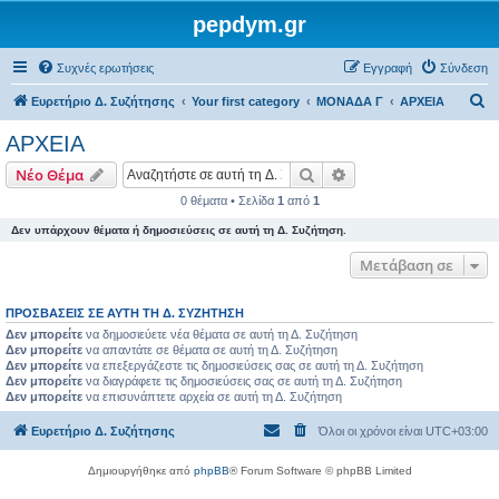
pepdym.gr
Συχνές ερωτήσεις
Εγγραφή
Σύνδεση
Α
Ευρετήριο Δ. Συζήτησης
Your first category
ΜΟΝΑΔΑ Γ
ΑΡΧΕΙΑ
ν
ΑΡΧΕΙΑ
α
Αναζήτηση
Ειδική αναζήτηση
Νέο Θέμα
ζ
0 θέματα • Σελίδα
1
από
1
ή
Δεν υπάρχουν θέματα ή δημοσιεύσεις σε αυτή τη Δ. Συζήτηση.
τ
η
Μετάβαση σε
σ
ΠΡΟΣΒΆΣΕΙΣ ΣΕ ΑΥΤΉ ΤΗ Δ. ΣΥΖΉΤΗΣΗ
η
Δεν μπορείτε
να δημοσιεύετε νέα θέματα σε αυτή τη Δ. Συζήτηση
Δεν μπορείτε
να απαντάτε σε θέματα σε αυτή τη Δ. Συζήτηση
Δεν μπορείτε
να επεξεργάζεστε τις δημοσιεύσεις σας σε αυτή τη Δ. Συζήτηση
Δεν μπορείτε
να διαγράφετε τις δημοσιεύσεις σας σε αυτή τη Δ. Συζήτηση
Δεν μπορείτε
να επισυνάπτετε αρχεία σε αυτή τη Δ. Συζήτηση
Ευρετήριο Δ. Συζήτησης
Όλοι οι χρόνοι είναι
UTC+03:00
Δημιουργήθηκε από
phpBB
® Forum Software © phpBB Limited