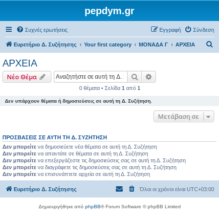
pepdym.gr
Συχνές ερωτήσεις
Εγγραφή
Σύνδεση
Α
Ευρετήριο Δ. Συζήτησης
Your first category
ΜΟΝΑΔΑ Γ
ΑΡΧΕΙΑ
ν
ΑΡΧΕΙΑ
α
Αναζήτηση
Ειδική αναζήτηση
Νέο Θέμα
ζ
0 θέματα • Σελίδα
1
από
1
ή
Δεν υπάρχουν θέματα ή δημοσιεύσεις σε αυτή τη Δ. Συζήτηση.
τ
η
Μετάβαση σε
σ
ΠΡΟΣΒΆΣΕΙΣ ΣΕ ΑΥΤΉ ΤΗ Δ. ΣΥΖΉΤΗΣΗ
η
Δεν μπορείτε
να δημοσιεύετε νέα θέματα σε αυτή τη Δ. Συζήτηση
Δεν μπορείτε
να απαντάτε σε θέματα σε αυτή τη Δ. Συζήτηση
Δεν μπορείτε
να επεξεργάζεστε τις δημοσιεύσεις σας σε αυτή τη Δ. Συζήτηση
Δεν μπορείτε
να διαγράφετε τις δημοσιεύσεις σας σε αυτή τη Δ. Συζήτηση
Δεν μπορείτε
να επισυνάπτετε αρχεία σε αυτή τη Δ. Συζήτηση
Ευρετήριο Δ. Συζήτησης
Όλοι οι χρόνοι είναι
UTC+03:00
Δημιουργήθηκε από
phpBB
® Forum Software © phpBB Limited