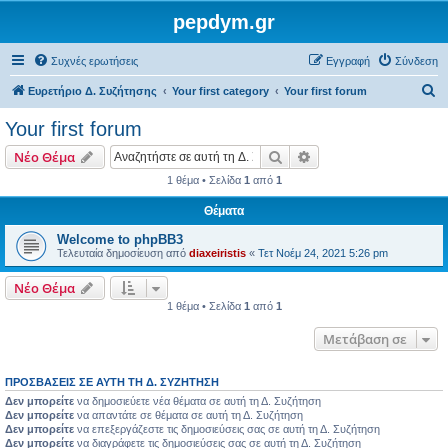
pepdym.gr
Συχνές ερωτήσεις
Εγγραφή
Σύνδεση
Α
Ευρετήριο Δ. Συζήτησης
Your first category
Your first forum
ν
Your first forum
α
Αναζήτηση
Ειδική αναζήτηση
Νέο Θέμα
ζ
1 θέμα • Σελίδα
1
από
1
ή
Θέματα
τ
η
Welcome to phpBB3
Τελευταία δημοσίευση από
diaxeiristis
«
Τετ Νοέμ 24, 2021 5:26 pm
σ
η
Νέο Θέμα
1 θέμα • Σελίδα
1
από
1
Μετάβαση σε
ΠΡΟΣΒΆΣΕΙΣ ΣΕ ΑΥΤΉ ΤΗ Δ. ΣΥΖΉΤΗΣΗ
Δεν μπορείτε
να δημοσιεύετε νέα θέματα σε αυτή τη Δ. Συζήτηση
Δεν μπορείτε
να απαντάτε σε θέματα σε αυτή τη Δ. Συζήτηση
Δεν μπορείτε
να επεξεργάζεστε τις δημοσιεύσεις σας σε αυτή τη Δ. Συζήτηση
Δεν μπορείτε
να διαγράφετε τις δημοσιεύσεις σας σε αυτή τη Δ. Συζήτηση