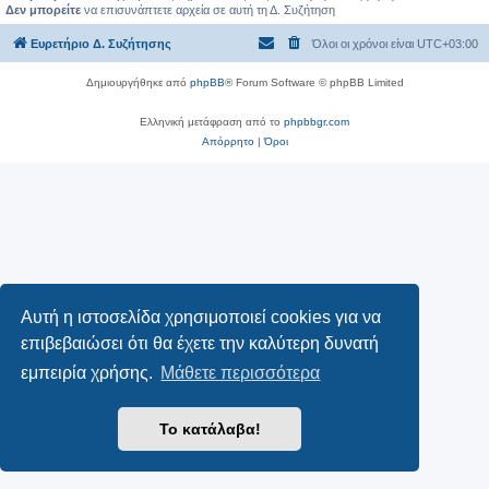
Δεν μπορείτε
να επισυνάπτετε αρχεία σε αυτή τη Δ. Συζήτηση
Ευρετήριο Δ. Συζήτησης
Όλοι οι χρόνοι είναι
UTC+03:00
Δημιουργήθηκε από
phpBB
® Forum Software © phpBB Limited
Ελληνική μετάφραση από το
phpbbgr.com
Απόρρητο
|
Όροι
Αυτή η ιστοσελίδα χρησιμοποιεί cookies για να
επιβεβαιώσει ότι θα έχετε την καλύτερη δυνατή
εμπειρία χρήσης.
Μάθετε περισσότερα
Το κατάλαβα!