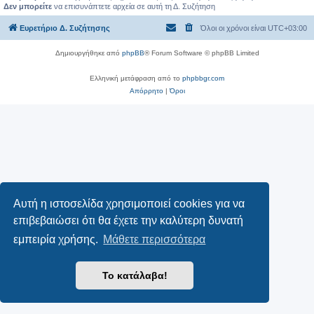
Δεν μπορείτε
να επισυνάπτετε αρχεία σε αυτή τη Δ. Συζήτηση
Ευρετήριο Δ. Συζήτησης
Όλοι οι χρόνοι είναι
UTC+03:00
Δημιουργήθηκε από
phpBB
® Forum Software © phpBB Limited
Ελληνική μετάφραση από το
phpbbgr.com
Απόρρητο
|
Όροι
Αυτή η ιστοσελίδα χρησιμοποιεί cookies για να
επιβεβαιώσει ότι θα έχετε την καλύτερη δυνατή
εμπειρία χρήσης.
Μάθετε περισσότερα
Το κατάλαβα!