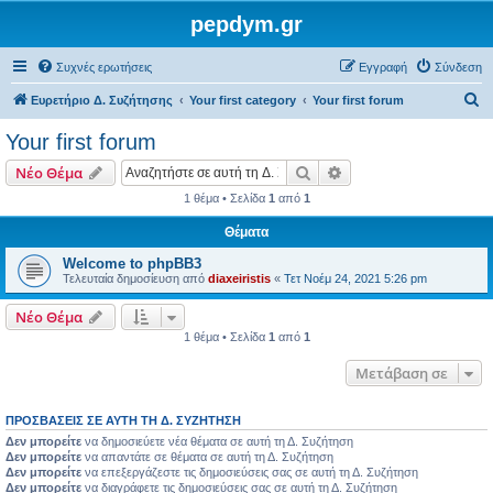
pepdym.gr
Συχνές ερωτήσεις
Εγγραφή
Σύνδεση
Α
Ευρετήριο Δ. Συζήτησης
Your first category
Your first forum
ν
Your first forum
α
Αναζήτηση
Ειδική αναζήτηση
Νέο Θέμα
ζ
1 θέμα • Σελίδα
1
από
1
ή
Θέματα
τ
η
Welcome to phpBB3
Τελευταία δημοσίευση από
diaxeiristis
«
Τετ Νοέμ 24, 2021 5:26 pm
σ
η
Νέο Θέμα
1 θέμα • Σελίδα
1
από
1
Μετάβαση σε
ΠΡΟΣΒΆΣΕΙΣ ΣΕ ΑΥΤΉ ΤΗ Δ. ΣΥΖΉΤΗΣΗ
Δεν μπορείτε
να δημοσιεύετε νέα θέματα σε αυτή τη Δ. Συζήτηση
Δεν μπορείτε
να απαντάτε σε θέματα σε αυτή τη Δ. Συζήτηση
Δεν μπορείτε
να επεξεργάζεστε τις δημοσιεύσεις σας σε αυτή τη Δ. Συζήτηση
Δεν μπορείτε
να διαγράφετε τις δημοσιεύσεις σας σε αυτή τη Δ. Συζήτηση