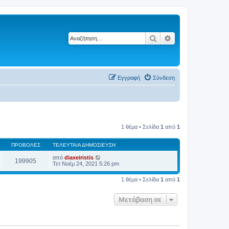
Αναζήτηση
Ειδική αναζήτηση
Εγγραφή
Σύνδεση
1 θέμα • Σελίδα
1
από
1
ΠΡΟΒΟΛΈΣ
ΤΕΛΕΥΤΑΊΑ ΔΗΜΟΣΊΕΥΣΗ
από
diaxeiristis
199905
Τετ Νοέμ 24, 2021 5:26 pm
1 θέμα • Σελίδα
1
από
1
Μετάβαση σε