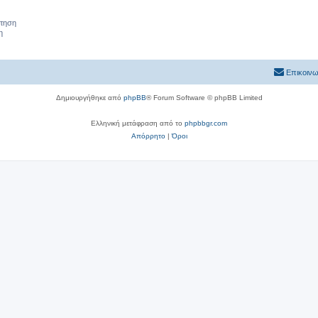
ήτηση
η
Επικοινω
Δημιουργήθηκε από
phpBB
® Forum Software © phpBB Limited
Ελληνική μετάφραση από το
phpbbgr.com
Απόρρητο
|
Όροι