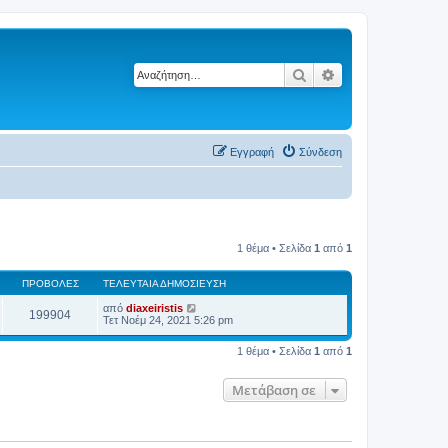
Αναζήτηση
Ειδική αναζήτηση
Εγγραφή
Σύνδεση
1 θέμα • Σελίδα
1
από
1
ΠΡΟΒΟΛΈΣ
ΤΕΛΕΥΤΑΊΑ ΔΗΜΟΣΊΕΥΣΗ
από
diaxeiristis
199904
Τετ Νοέμ 24, 2021 5:26 pm
1 θέμα • Σελίδα
1
από
1
Μετάβαση σε