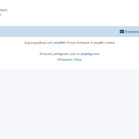
ήτηση
η
Επικοινω
Δημιουργήθηκε από
phpBB
® Forum Software © phpBB Limited
Ελληνική μετάφραση από το
phpbbgr.com
Απόρρητο
|
Όροι