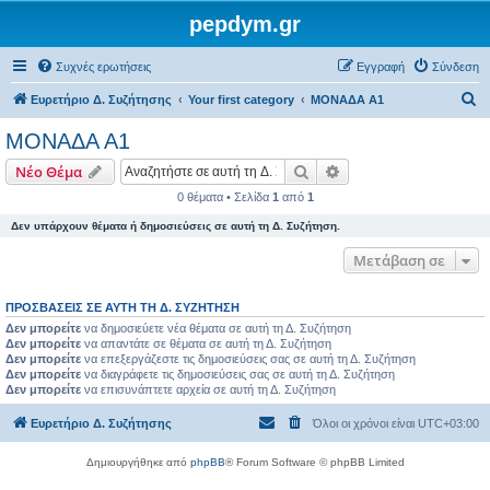
pepdym.gr
Συχνές ερωτήσεις
Εγγραφή
Σύνδεση
Α
Ευρετήριο Δ. Συζήτησης
Your first category
ΜΟΝΑΔΑ Α1
ν
ΜΟΝΑΔΑ Α1
α
Αναζήτηση
Ειδική αναζήτηση
Νέο Θέμα
ζ
0 θέματα • Σελίδα
1
από
1
ή
Δεν υπάρχουν θέματα ή δημοσιεύσεις σε αυτή τη Δ. Συζήτηση.
τ
η
Μετάβαση σε
σ
ΠΡΟΣΒΆΣΕΙΣ ΣΕ ΑΥΤΉ ΤΗ Δ. ΣΥΖΉΤΗΣΗ
η
Δεν μπορείτε
να δημοσιεύετε νέα θέματα σε αυτή τη Δ. Συζήτηση
Δεν μπορείτε
να απαντάτε σε θέματα σε αυτή τη Δ. Συζήτηση
Δεν μπορείτε
να επεξεργάζεστε τις δημοσιεύσεις σας σε αυτή τη Δ. Συζήτηση
Δεν μπορείτε
να διαγράφετε τις δημοσιεύσεις σας σε αυτή τη Δ. Συζήτηση
Δεν μπορείτε
να επισυνάπτετε αρχεία σε αυτή τη Δ. Συζήτηση
Ευρετήριο Δ. Συζήτησης
Όλοι οι χρόνοι είναι
UTC+03:00
Δημιουργήθηκε από
phpBB
® Forum Software © phpBB Limited