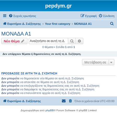
pepdym.gr
Συχνές ερωτήσεις
Εγγραφή
Σύνδεση
Α
Ευρετήριο Δ. Συζήτησης
Your first category
ΜΟΝΑΔΑ Α1
ν
ΜΟΝΑΔΑ Α1
α
Αναζήτηση
Ειδική αναζήτηση
Νέο Θέμα
ζ
0 θέματα • Σελίδα
1
από
1
ή
Δεν υπάρχουν θέματα ή δημοσιεύσεις σε αυτή τη Δ. Συζήτηση.
τ
η
Μετάβαση σε
σ
ΠΡΟΣΒΆΣΕΙΣ ΣΕ ΑΥΤΉ ΤΗ Δ. ΣΥΖΉΤΗΣΗ
η
Δεν μπορείτε
να δημοσιεύετε νέα θέματα σε αυτή τη Δ. Συζήτηση
Δεν μπορείτε
να απαντάτε σε θέματα σε αυτή τη Δ. Συζήτηση
Δεν μπορείτε
να επεξεργάζεστε τις δημοσιεύσεις σας σε αυτή τη Δ. Συζήτηση
Δεν μπορείτε
να διαγράφετε τις δημοσιεύσεις σας σε αυτή τη Δ. Συζήτηση
Δεν μπορείτε
να επισυνάπτετε αρχεία σε αυτή τη Δ. Συζήτηση
Ευρετήριο Δ. Συζήτησης
Όλοι οι χρόνοι είναι
UTC+03:00
Δημιουργήθηκε από
phpBB
® Forum Software © phpBB Limited