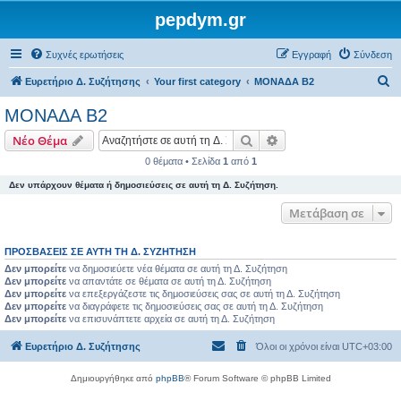
pepdym.gr
Συχνές ερωτήσεις
Εγγραφή
Σύνδεση
Α
Ευρετήριο Δ. Συζήτησης
Your first category
ΜΟΝΑΔΑ Β2
ν
ΜΟΝΑΔΑ Β2
α
Αναζήτηση
Ειδική αναζήτηση
Νέο Θέμα
ζ
0 θέματα • Σελίδα
1
από
1
ή
Δεν υπάρχουν θέματα ή δημοσιεύσεις σε αυτή τη Δ. Συζήτηση.
τ
η
Μετάβαση σε
σ
ΠΡΟΣΒΆΣΕΙΣ ΣΕ ΑΥΤΉ ΤΗ Δ. ΣΥΖΉΤΗΣΗ
η
Δεν μπορείτε
να δημοσιεύετε νέα θέματα σε αυτή τη Δ. Συζήτηση
Δεν μπορείτε
να απαντάτε σε θέματα σε αυτή τη Δ. Συζήτηση
Δεν μπορείτε
να επεξεργάζεστε τις δημοσιεύσεις σας σε αυτή τη Δ. Συζήτηση
Δεν μπορείτε
να διαγράφετε τις δημοσιεύσεις σας σε αυτή τη Δ. Συζήτηση
Δεν μπορείτε
να επισυνάπτετε αρχεία σε αυτή τη Δ. Συζήτηση
Ευρετήριο Δ. Συζήτησης
Όλοι οι χρόνοι είναι
UTC+03:00
Δημιουργήθηκε από
phpBB
® Forum Software © phpBB Limited