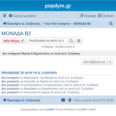
pepdym.gr
Συχνές ερωτήσεις
Εγγραφή
Σύνδεση
Α
Ευρετήριο Δ. Συζήτησης
Your first category
ΜΟΝΑΔΑ Β2
ν
ΜΟΝΑΔΑ Β2
α
Αναζήτηση
Ειδική αναζήτηση
Νέο Θέμα
ζ
0 θέματα • Σελίδα
1
από
1
ή
Δεν υπάρχουν θέματα ή δημοσιεύσεις σε αυτή τη Δ. Συζήτηση.
τ
η
Μετάβαση σε
σ
ΠΡΟΣΒΆΣΕΙΣ ΣΕ ΑΥΤΉ ΤΗ Δ. ΣΥΖΉΤΗΣΗ
η
Δεν μπορείτε
να δημοσιεύετε νέα θέματα σε αυτή τη Δ. Συζήτηση
Δεν μπορείτε
να απαντάτε σε θέματα σε αυτή τη Δ. Συζήτηση
Δεν μπορείτε
να επεξεργάζεστε τις δημοσιεύσεις σας σε αυτή τη Δ. Συζήτηση
Δεν μπορείτε
να διαγράφετε τις δημοσιεύσεις σας σε αυτή τη Δ. Συζήτηση
Δεν μπορείτε
να επισυνάπτετε αρχεία σε αυτή τη Δ. Συζήτηση
Ευρετήριο Δ. Συζήτησης
Όλοι οι χρόνοι είναι
UTC+03:00
Δημιουργήθηκε από
phpBB
® Forum Software © phpBB Limited