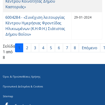
Κέντρου Κοινότητας Δήμου
Καστοριάς»
6004284 - «Συνέχιση λειτουργίας
29-01-2024
Κέντρου Ημερήσιας Φροντίδας
Ηλικιωμένων (Κ.Η.Φ.Η.) Σιάτιστας
Δήμου Βοΐου»
Σελίδα
1
2
3
4
5
6
7
8
Επόμενο
1 από
8
Όροι & Προϋποθέσεις Χρήσης
Προσωπικά Δεδομένα & Cookies
Sitemap