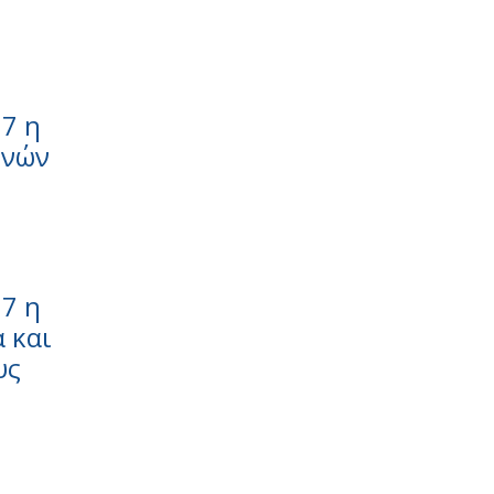
7 η
μνών
7 η
 και
υς