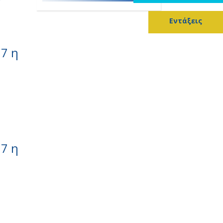
Εντάξεις
7 η
7 η