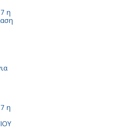
7 η
λαση
για
7 η
ΙΟΥ