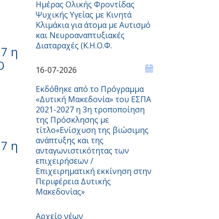
Ημέρας Ολικής Φροντίδας
Ψυχικής Υγείας με Κινητά
Κλιμάκια για άτομα με Αυτισμό
και Νευροαναπτυξιακές
Διαταραχές (Κ.Η.Ο.Φ.
7 η
Ο
16-07-2026
Εκδόθηκε από το Πρόγραμμα
«Δυτική Μακεδονία» του ΕΣΠΑ
2021-2027 η 3η τροποποίηση
της Πρόσκλησης με
τίτλο«Ενίσχυση της βιώσιμης
ανάπτυξης και της
7 η
ανταγωνιστικότητας των
επιχειρήσεων /
Επιχειρηματική εκκίνηση στην
Περιφέρεια Δυτικής
Μακεδονίας»
Αρχείο νέων