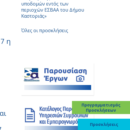
υποδομών εντός των
περιοχών ΕΣBAA του Δήμου
Καστοριάς»
Όλες οι προσκλήσεις
7 η
Προγραμματισμός
Προσκλήσεων
αι
Προσκλήσεις
7